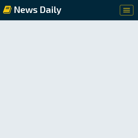
News Daily
Toggl
navig