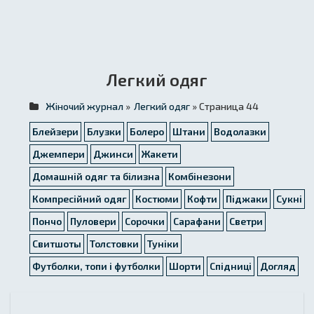
Легкий одяг
Жіночий журнал
»
Легкий одяг
» Страница 44
Блейзери
Блузки
Болеро
Штани
Водолазки
Джемпери
Джинси
Жакети
Домашній одяг та білизна
Комбінезони
Компресійний одяг
Костюми
Кофти
Піджаки
Сукні
Пончо
Пуловери
Сорочки
Сарафани
Светри
Свитшоты
Толстовки
Туніки
Футболки, топи і футболки
Шорти
Спідниці
Догляд