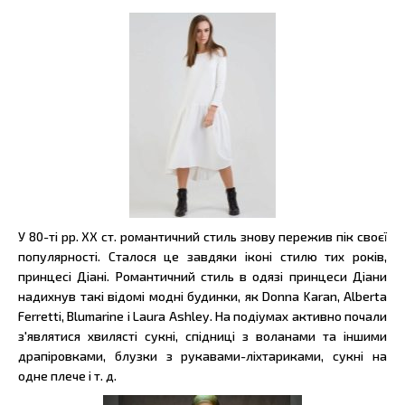
У 80-ті рр. ХХ ст. романтичний стиль знову пережив пік своєї
популярності. Сталося це завдяки іконі стилю тих років,
принцесі Діані. Романтичний стиль в одязі принцеси Діани
надихнув такі відомі модні будинки, як Donna Karan, Alberta
Ferretti, Blumarine і Laura Ashley. На подіумах активно почали
з'являтися хвилясті сукні, спідниці з воланами та іншими
драпіровками, блузки з рукавами-ліхтариками, сукні на
одне плече і т. д.