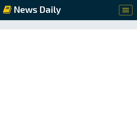
News Daily
Toggl
navig