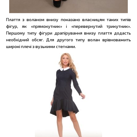
Плаття з воланом внизу показано власницям таких типів
фігур, як «прямокутник» і «перевернутий трикутник».
Першому типу фігури драпірування внизу плаття додасть
необхідний обсяг. Для другого типу волан врівноважить
широкі плечі з вузькими стегнами.