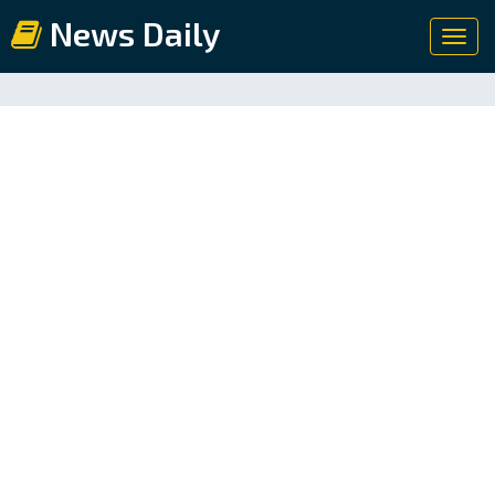
News Daily
Toggl
navig