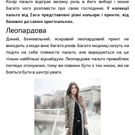
Колір пальто відіграє велику роль в його виборі і може
багато чого розповісти про свою господиню.
У колекції
пальто від Zara представлені різні кольори і принти, від
базових до самих оригінальних.
Леопардова
Дикий, божевільний, яскравий леопардовий принт не
виходить з моди вже багато років. Багато модниці хочуть на
подіти на себе плямисте пальто, але вирішуються на це
тільки найбільші відчайдухи. Леопардове пальто приваблює
погляди оточуючих, тому ви повинні бути з тих жінок, які не
бояться бути в центрі уваги.