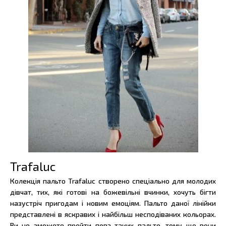
Trafaluc
Колекція пальто Trafaluc створено спеціально для молодих
дівчат, тих, які готові на божевільні вчинки, хочуть бігти
назустріч пригодам і новим емоціям. Пальто даної лінійки
представлені в яскравих і найбільш несподіваних кольорах.
Ви не зможете пройти повз таких пальто, тому що вони