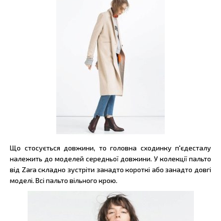
Що стосується довжини, то головна сходинку п'єдесталу
належить до моделей середньої довжини. У колекції пальто
від Zara складно зустріти занадто короткі або занадто довгі
моделі. Всі пальто вільного крою.