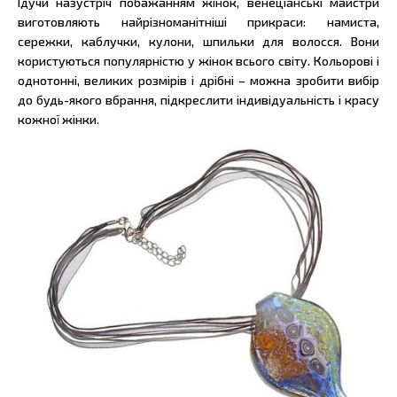
Ідучи назустріч побажанням жінок, венеціанські майстри
виготовляють найрізноманітніші прикраси: намиста,
сережки, каблучки, кулони, шпильки для волосся. Вони
користуються популярністю у жінок всього світу. Кольорові і
однотонні, великих розмірів і дрібні – можна зробити вибір
до будь-якого вбрання, підкреслити індивідуальність і красу
кожної жінки.