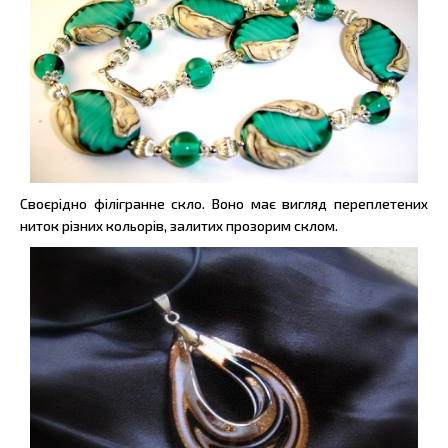
Своєрідно філігранне скло. Воно має вигляд переплетених
ниток різних кольорів, залитих прозорим склом.