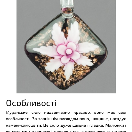
Особливості
Муранське скло надзвичайно красиво, воно має свої
особливості. За зовнішнім виглядом воно, швидше, нагадує
камені-самоцвіти. Це скло дуже щільне і гладке. Малюнки і
орнаменти не нанесені поверх скла, а опускаються на всю