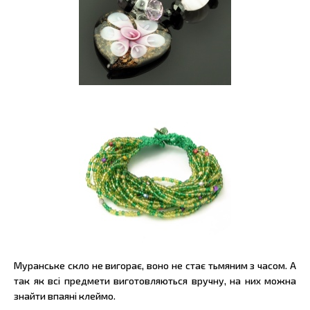
Муранське скло не вигорає, воно не стає тьмяним з часом. А
так як всі предмети виготовляються вручну, на них можна
знайти впаяні клеймо.