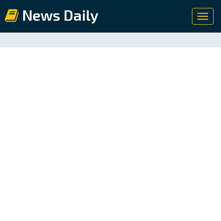
News Daily
Toggl
navig