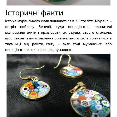
Історичні факти
Історія муранського скла починається в XII столітті. Мурано –
острів поблизу Венеції, туди венеціанські правителі
відправили жити і працювати склодувів, строго стежачи,
щоб секрети виготовлення оригінального скла трималися в
таємниці від решти світу – вже тоді муранське, або
венеціанське скло високо цінувалося.