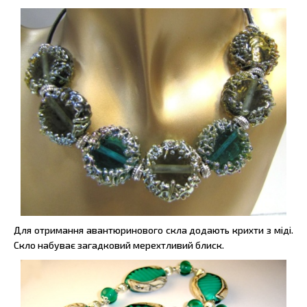
Для отримання авантюринового скла додають крихти з міді.
Скло набуває загадковий мерехтливий блиск.