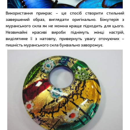
Використання прикрас – це спосіб створити стильний
завершений образ, виглядати оригінально. Біжутерія з
муранського скла як не можна краще підходить для цього.
Незвичайні красиві вироби піднімуть жінці настрій,
виділятиме її з натовпу, привернуть увагу оточуючих –
пишність муранського скла буквально заворожує.