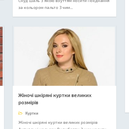
Снуд Шаль З якою взуттям носити Поєднання
за кольором пальто З чим...
Жіночі шкіряні куртки великих
розмірів
Куртки
Жіночі шкіряні куртки великих розмірів