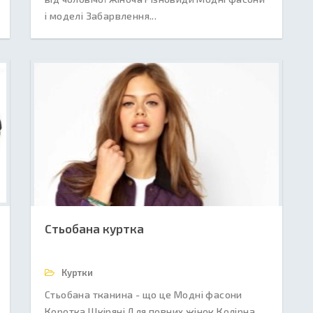
і моделі Забарвлення...
Стьобана куртка
Куртки
Стьобана тканина - що це Модні фасони
Коротка Шкіряні Для повних жінок Колірна