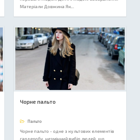
Матеріали Довжина Як...
Чорне пальто
Пальто
Чорне пальто - одне з культових елементів
гардеробу, незмінний вибір людей, що