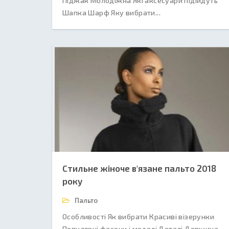
Піджак Молодіжна Які аксесуари підійдуть
Шапка Шарф Яку вибрати...
Стильне жіноче в'язане пальто 2018
року
Пальто
Особливості Як вибрати Красиві візерунки
Популярні фасони і моделі Деталі Довжина