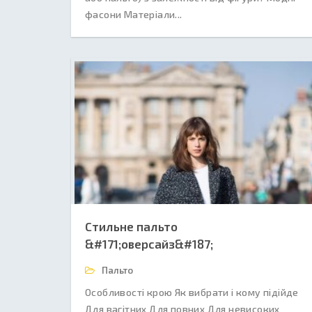
фасони Матеріали...
Стильне пальто
&#171;оверсайз&#187;
Пальто
Особливості крою Як вибрати і кому підійде
Для вагітних Для повних Для невисоких