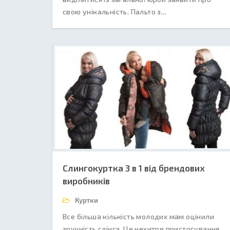
свою унікальність. Пальто з...
Слингокуртка 3 в 1 від брендових
виробників
Куртки
Все більша кількість молодих мам оцінили
зручність слінга. Це нехитре пристосування