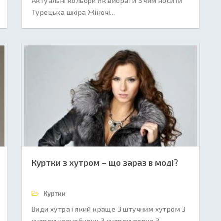
Актуальні кольори Як вибрати З чим носити
Турецька шкіра Жіночі...
Куртки з хутром – що зараз в моді?
Куртки
Види хутра і який краще З штучним хутром З
хутром чорнобурки З хутром вовка З