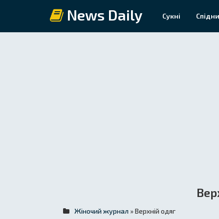
News Daily
Сукні
Спідни
Вер
Жіночий журнал
» Верхній одяг