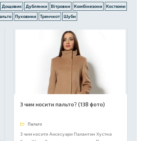
Дощовик
Дублянки
Вітровки
Комбінезони
Костюми
альто
Пуховики
Тренчкот
Шуби
З чим носити пальто? (138 фото)
Пальто
З чим носити Аксесуари Палантин Хустка