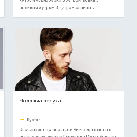
великим хутром З хутром овчини...
Чоловіча косуха
Куртки
Особливості та переваги Чим відрізняється
від чоловічої жіноча Різновиди Модні фасони