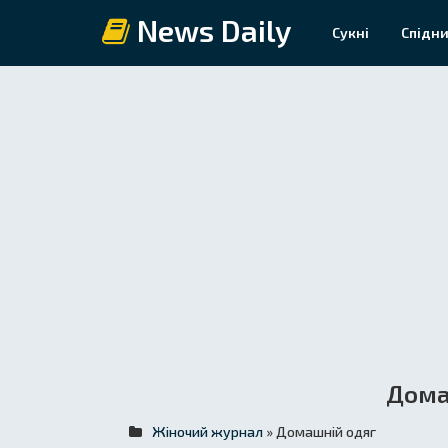
News Daily
Сукні
Спідни
Дома
Жіночий журнал
» Домашній одяг