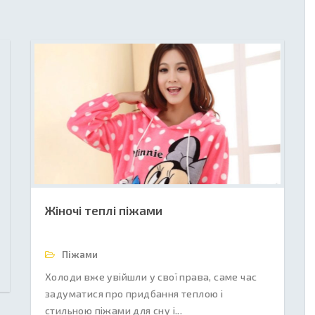
Жіночі теплі піжами
Піжами
Холоди вже увійшли у свої права, саме час
задуматися про придбання теплою і
стильною піжами для сну і...