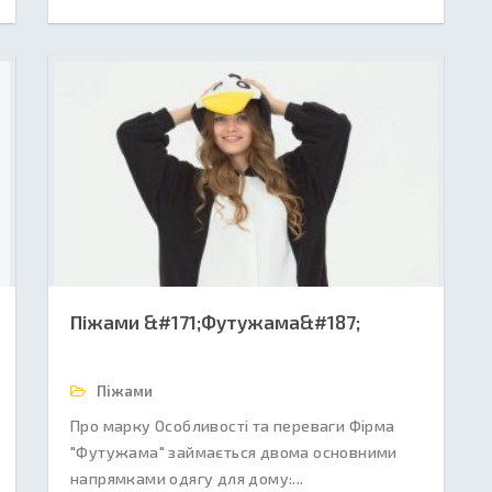
Піжами &#171;Футужама&#187;
Піжами
Про марку Особливості та переваги Фірма
"Футужама" займається двома основними
напрямками одягу для дому:...