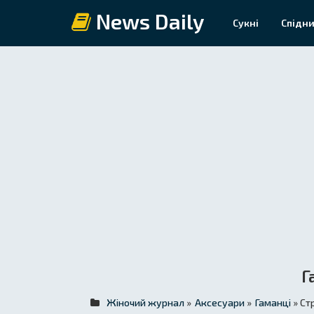
News Daily
Сукні
Спідни
Г
Жіночий журнал
»
Аксесуари
»
Гаманці
» Ст