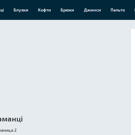
ці
Блузки
Кофти
Брюки
Джинси
Пальто
аманці
раница 2