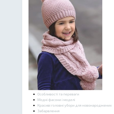
Особливості та переваги
Модні фасони і моделі
Красиві головні убори для новонароджених
Забарвлення