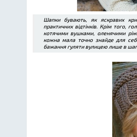
Шапки бувають, як яскравих крич
практичних відтінків. Крім того, г
котячими вушками, оленячими ріж
кожна мала точно знайде для себе
бажання гуляти вулицею лише в шап