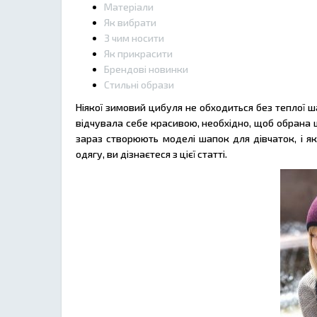
Матеріали
Як вибрати
З чим носити
Як прикрасити
Брендові новинки
Стильні образи
Ніякої зимовий цибуля не обходиться без теплої 
відчувала себе красивою, необхідно, щоб обрана ш
зараз створюють моделі шапок для дівчаток, і як 
одягу, ви дізнаєтеся з цієї статті.