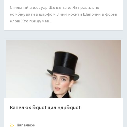
Стильний аксесуар Що це таке Як правильно
комбінувати з шарфом З чим носити Шапочки в формі
клош Хто придумав...
Капелюх &quot;циліндр&quot;
Капелюхи