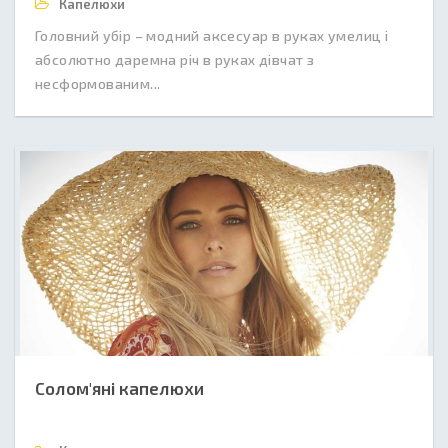
Капелюхи
Головний убір – модний аксесуар в руках умелиц і
абсолютно даремна річ в руках дівчат з
несформованим...
Солом'яні капелюхи