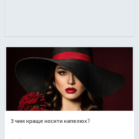
З чим краще носити капелюх?