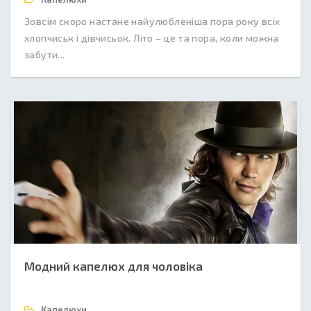
Зовсім скоро настане найулюбленіша пора року всіх
хлопчиськ і дівчисьок. Літо – це та пора, коли можна
забути...
Модний капелюх для чоловіка
Капелюхи