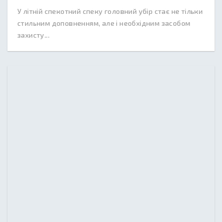
У літній спекотний спеку головний убір стає не тільки
стильним доповненням, але і необхідним засобом
захисту...