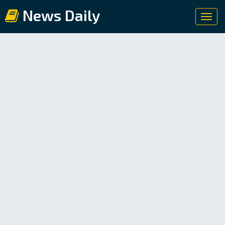
News Daily
Toggl
navig