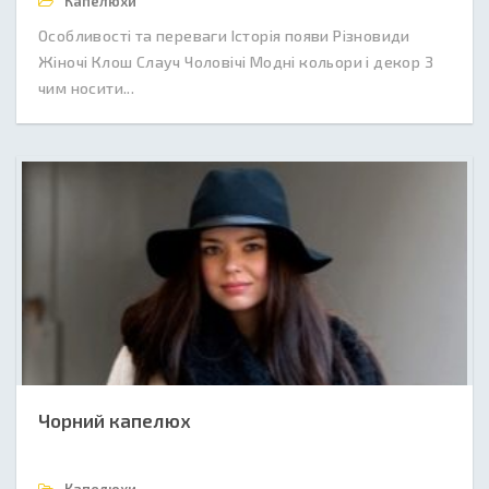
Капелюхи
Особливості та переваги Історія появи Різновиди
Жіночі Клош Слауч Чоловічі Модні кольори і декор З
чим носити...
Чорний капелюх