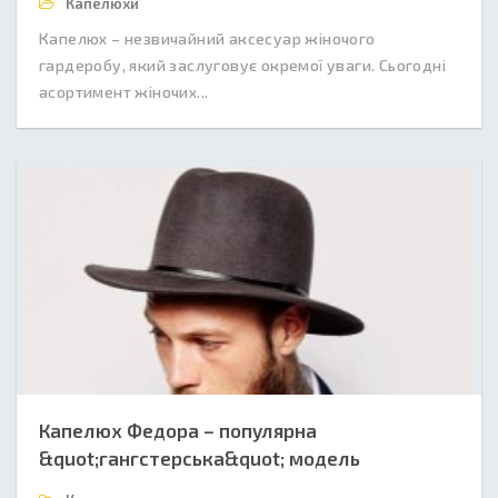
Капелюхи
Капелюх – незвичайний аксесуар жіночого
гардеробу, який заслуговує окремої уваги. Сьогодні
асортимент жіночих...
Капелюх Федора – популярна
&quot;гангстерська&quot; модель