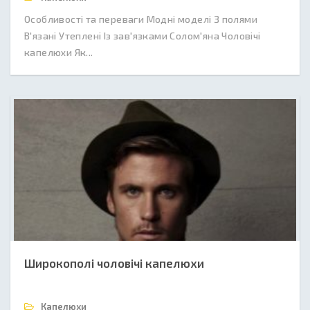
Особливості та переваги Модні моделі З полями
В'язані Утеплені Із зав'язками Солом'яна Чоловічі
капелюхи Як...
Широкополі чоловічі капелюхи
Капелюхи