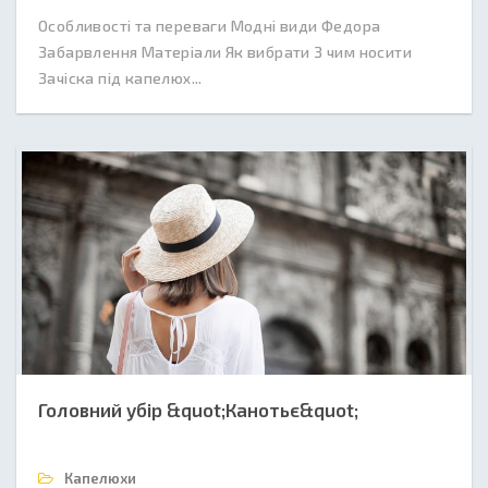
Особливості та переваги Модні види Федора
Забарвлення Матеріали Як вибрати З чим носити
Зачіска під капелюх...
Головний убір &quot;Канотьє&quot;
Капелюхи