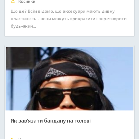
Косинки
Що це? Всім відомо, що аксесуари мають дивну
властивість - вони можуть прикрасити і перетворити
будь-який...
Як зав'язати бандану на голові