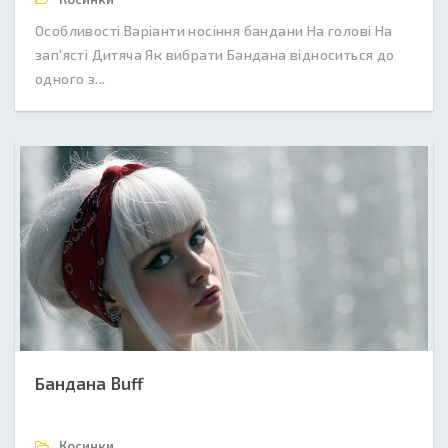
Особливості Варіанти носіння бандани На голові На
зап'ясті Дитяча Як вибрати Бандана відноситься до
одного з...
Бандана Buff
Косинки