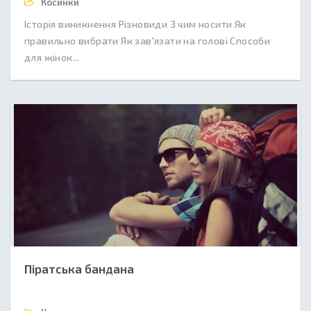
Косинки
Історія виникнення Різновиди З чим носити Як
правильно вибрати Як зав'язати на голові Способи
для жінок...
Піратська бандана