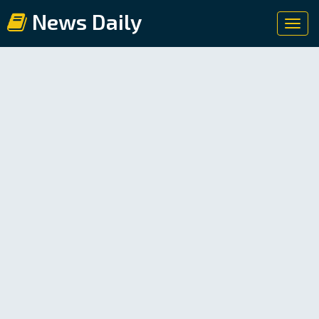
News Daily
Toggl
navig