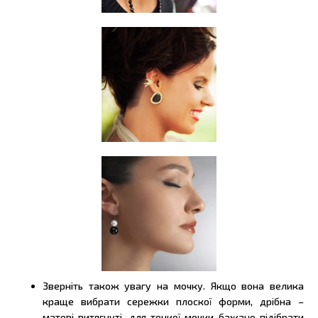
Зверніть також увагу на мочку. Якщо вона велика
краще вибрати сережки плоскої форми, дрібна –
матові витягнуті, для тонкої мочки бажано підібрати