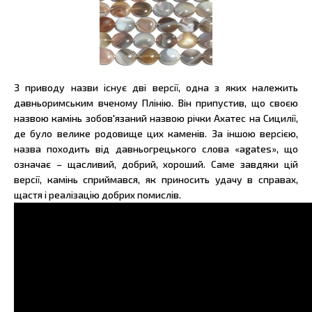
З приводу назви існує дві версії, одна з яких належить
давньоримським вченому Плінію. Він припустив, що своєю
назвою камінь зобов'язаний назвою річки Ахатес на Сицилії,
де було велике родовище цих каменів. За іншою версією,
назва походить від давньогрецького слова «agates», що
означає – щасливий, добрий, хороший. Саме завдяки цій
версії, камінь сприймався, як приносить удачу в справах,
щастя і реалізацію добрих помислів.