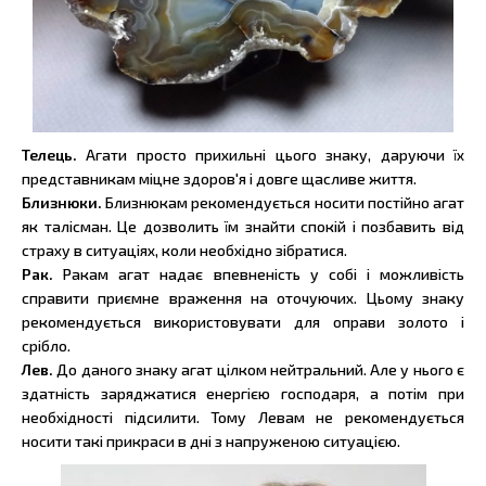
Телець.
Агати просто прихильні цього знаку, даруючи їх
представникам міцне здоров'я і довге щасливе життя.
Близнюки.
Близнюкам рекомендується носити постійно агат
як талісман. Це дозволить їм знайти спокій і позбавить від
страху в ситуаціях, коли необхідно зібратися.
Рак.
Ракам агат надає впевненість у собі і можливість
справити приємне враження на оточуючих. Цьому знаку
рекомендується використовувати для оправи золото і
срібло.
Лев.
До даного знаку агат цілком нейтральний. Але у нього є
здатність заряджатися енергією господаря, а потім при
необхідності підсилити. Тому Левам не рекомендується
носити такі прикраси в дні з напруженою ситуацією.