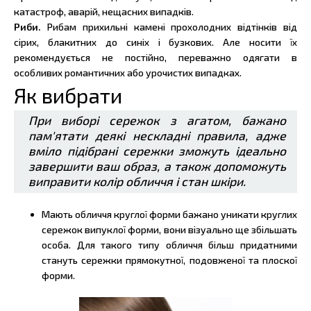
катастроф, аварій, нещасних випадків.
Риби.
Рибам прихильні камені прохолодних відтінків від
сірих, блакитних до синіх і бузкових. Але носити їх
рекомендується не постійно, переважно одягати в
особливих романтичних або урочистих випадках.
Як вибрати
При виборі сережок з агатом, бажано
пам'ятати деякі нескладні правила, адже
вміло підібрані сережки зможуть ідеально
завершити ваш образ, а також допоможуть
виправити колір обличчя і стан шкіри.
Мають обличчя круглої форми бажано уникати круглих
сережок випуклої форми, вони візуально ще збільшать
особа. Для такого типу обличчя більш придатними
стануть сережки прямокутної, подовженої та плоскої
форми.