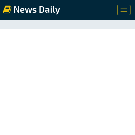
News Daily
Toggl
navig