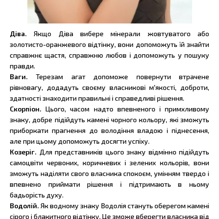
Діва.
Якщо Діва вибере мінерали жовтуватого або
золотисто-оранжевого відтінку, вони допоможуть їй знайти
справжнє щастя, справжню любов і допоможуть у пошуку
правди.
Ваги.
Терезам агат допоможе повернути втрачене
рівновагу, додадуть своєму власникові м'якості, доброти,
здатності знаходити правильні і справедливі рішення.
Скорпіон.
Цього, часом надто впевненого і примхливому
знаку, добре підійдуть камені чорного кольору, які зможуть
приборкати прагнення до володіння владою і піднесення,
але при цьому допоможуть досягти успіху.
Козеріг.
Для представників цього знаку відмінно підійдуть
самоцвіти червоних, коричневих і зелених кольорів, вони
зможуть наділяти свого власника спокоєм, умінням твердо і
впевнено приймати рішення і підтримають в ньому
бадьорість духу.
Водолій.
Як водному знаку Водолія стануть оберегом камені
сірого і блакитного відтінку. Це зможе вберегти власника від