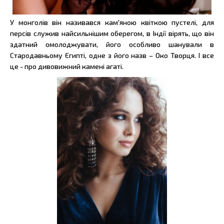
У монголів він називався кам'яною квіткою пустелі, для
персів служив найсильнішим оберегом, в Індії вірять, що він
здатний омолоджувати, його особливо шанували в
Стародавньому Єгипті, одне з його назв – Око Творця. І все
це - про дивовижний камені агаті.