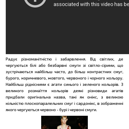
Радує різноманітністю і забарвлення. Від світлих, де
чергуються білі або безбарвні смуги зі світло-сірими, що
зустрічаються найбільш часто, до більш контрастних смуг,
бурого, коричневого, жовтого, червоного і чорного кольору.
Найбільш рідкісними є агати синього і зеленого кольорів. З
великого розмаїття кольорів деякі різновиди агатів
придбали оригінальна назва, такі як онікс, з великою
кількістю плоскопаралельних смуг і сардонікс, в зображенні
якого чергуються червоно - бурі і червоні смуги.