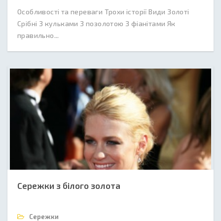
Особливості та переваги Трохи історії Види Золоті
Срібні З кульками З позолотою З фіанітами Як
правильно...
Сережки з білого золота
Сережки