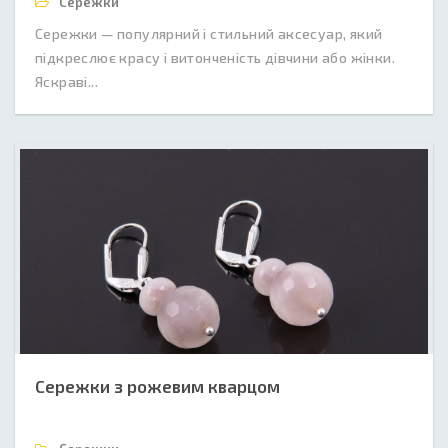
Сережки
Сережки — популярний і стильний аксесуар, який
підкреслює красу і витонченість дівчини або жінки.
Яскраві...
Сережки з рожевим кварцом