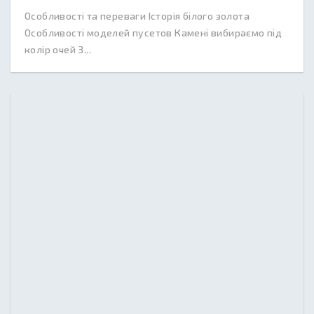
Особливості та переваги Історія білого золота
Особливості моделей пусетов Камені вибираємо під
колір очей З...