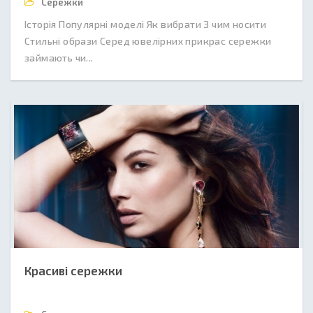
Сережки
Історія Популярні моделі Як вибрати З чим носити
Стильні образи Серед ювелірних прикрас сережки
займають чи...
Красиві сережки