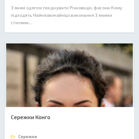
З яким одягом поєднувати Різновиди, фасони Кому
підходять Найнезвичайніші виконання З якими
стилями...
Сережки Конго
Сережки