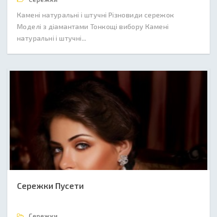
Камені натуральні і штучні Різновиди сережок
Моделі з діамантами Тонкощі вибору Камені
натуральні і штучні...
Сережки Пусети
Сережки