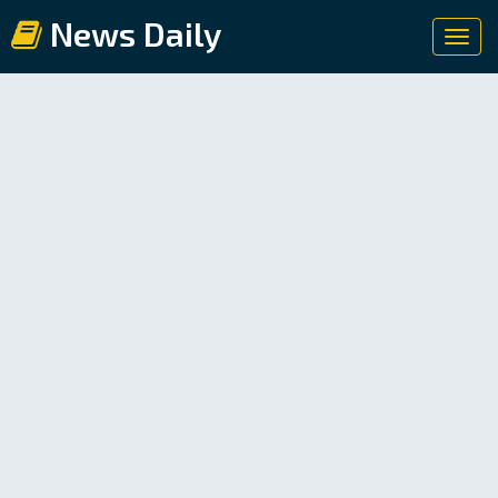
News Daily
Toggl
navig