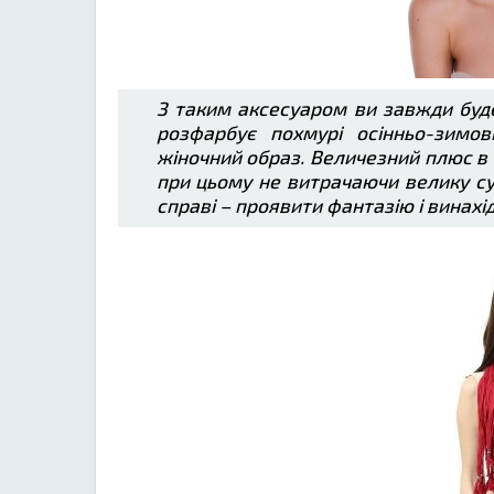
З таким аксесуаром ви завжди буде
розфарбує похмурі осінньо-зимо
жіночний образ. Величезний плюс в
при цьому не витрачаючи велику су
справі – проявити фантазію і винахід