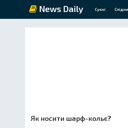
News Daily
Сукні
Спідни
Як носити шарф-кольє?