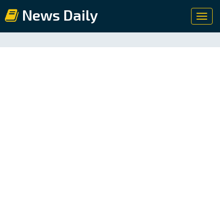
News Daily
Toggl
navig