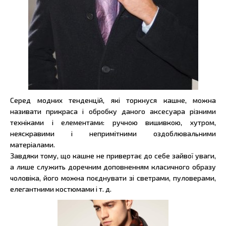
Серед модних тенденцій, які торкнуся кашне, можна
називати прикраса і обробку даного аксесуара різними
техніками і елементами: ручною вишивкою, хутром,
неяскравими і непримітними оздоблювальними
матеріалами.
Завдяки тому, що кашне не привертає до себе зайвої уваги,
а лише служить доречним доповненням класичного образу
чоловіка, його можна поєднувати зі светрами, пуловерами,
елегантними костюмами і т. д.