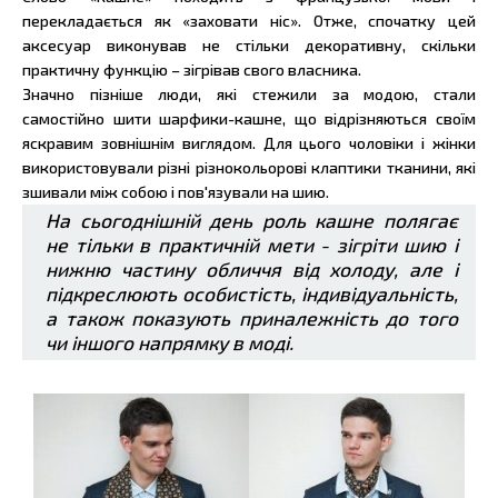
перекладається як «заховати ніс». Отже, спочатку цей
аксесуар виконував не стільки декоративну, скільки
практичну функцію – зігрівав свого власника.
Значно пізніше люди, які стежили за модою, стали
самостійно шити шарфики-кашне, що відрізняються своїм
яскравим зовнішнім виглядом. Для цього чоловіки і жінки
використовували різні різнокольорові клаптики тканини, які
зшивали між собою і пов'язували на шию.
На сьогоднішній день роль кашне полягає
не тільки в практичній мети - зігріти шию і
нижню частину обличчя від холоду, але і
підкреслюють особистість, індивідуальність,
а також показують приналежність до того
чи іншого напрямку в моді.