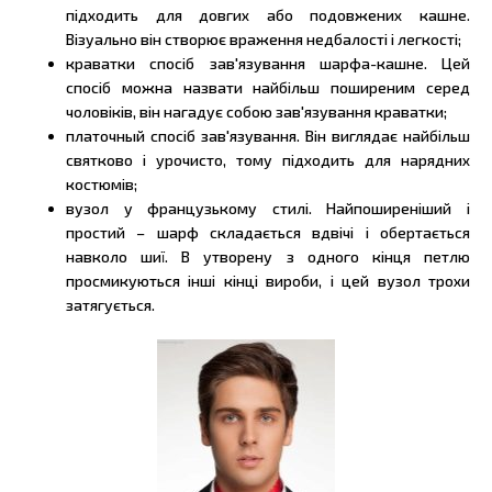
підходить для довгих або подовжених кашне.
Візуально він створює враження недбалості і легкості;
краватки спосіб зав'язування шарфа-кашне. Цей
спосіб можна назвати найбільш поширеним серед
чоловіків, він нагадує собою зав'язування краватки;
платочный спосіб зав'язування. Він виглядає найбільш
святково і урочисто, тому підходить для нарядних
костюмів;
вузол у французькому стилі. Найпоширеніший і
простий – шарф складається вдвічі і обертається
навколо шиї. В утворену з одного кінця петлю
просмикуються інші кінці вироби, і цей вузол трохи
затягується.