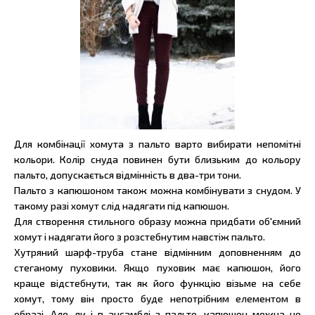
Для комбінації хомута з пальто варто вибирати непомітні
кольори. Колір снуда повинен бути близьким до кольору
пальто, допускається відмінність в два-три тони.
Пальто з капюшоном також можна комбінувати з снудом. У
такому разі хомут слід надягати під капюшон.
Для створення стильного образу можна придбати об'ємний
хомут і надягати його з розстебнутим навстіж пальто.
Хутряний шарф-труба стане відмінним доповненням до
стеганому пуховики. Якщо пуховик має капюшон, його
краще відстебнути, так як його функцію візьме на себе
хомут, тому він просто буде непотрібним елементом в
образі. Але, як і в ансамблі з пальто, капюшон можна не