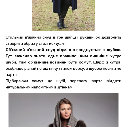
Стильний в'язаний снуд в тон шапці і рукавичок дозволить
створити образ у стилі кежуал.
Об'ємний в'язаний снуд відмінно поєднується з шубою.
Тут важливо знати одне правило: чим пишніше хутро
шуби, тим об'ємніше повинен бути хомут.
Шарф з хутра,
особливо різний по відтінку і типом ворсу, з шубою носити не
варто.
Підбираючи хомут до шубі, перевагу варто віддати
натуральним непомітним відтінкам.