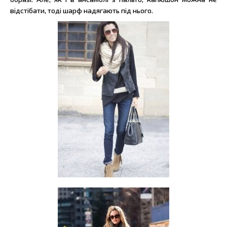
відстібати, тоді шарф надягають під нього.