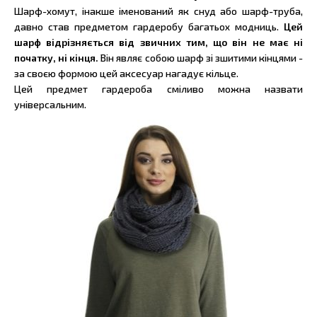
Шарф-хомут, інакше іменований як снуд або шарф-труба,
давно став предметом гардеробу багатьох модниць.
Цей
шарф відрізняється від звичних тим, що він не має ні
початку, ні кінця.
Він являє собою шарф зі зшитими кінцями -
за своєю формою цей аксесуар нагадує кільце.
Цей предмет гардероба сміливо можна назвати
універсальним.