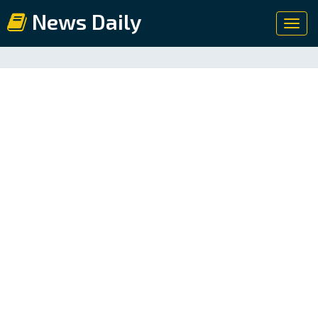
News Daily
Toggl
navig