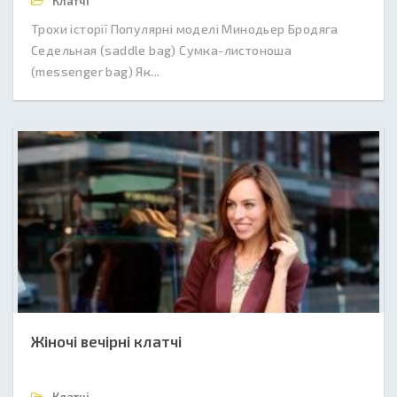
Клатчі
Трохи історії Популярні моделі Минодьер Бродяга
Седельная (saddle bag) Сумка-листоноша
(messenger bag) Як...
Жіночі вечірні клатчі