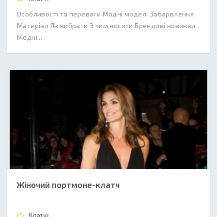
Особливості та переваги Модні моделі Забарвлення
Матеріал Як вибрати З чим носити Брендові новинки
Модні...
Жіночий портмоне-клатч
Клатчі