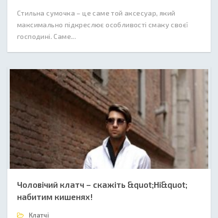
Стильна сумочка – це саме той аксесуар, який
максимально підкреслює особливості смаку своєї
господині. Саме...
Чоловічий клатч – скажіть &quot;Ні&quot;
набитим кишенях!
Клатчі