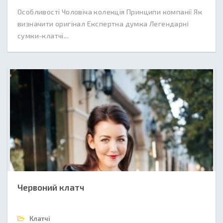
Особливості Чоловіча колекція Принципи компанії Як
визначити оригінал Експертна думка Легендарні
сумки-клатчі...
Червоний клатч
Клатчі