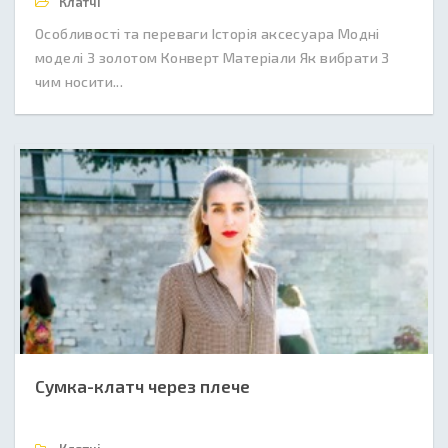
Клатчі
Особливості та переваги Історія аксесуара Модні
моделі З золотом Конверт Матеріали Як вибрати З
чим носити...
Сумка-клатч через плече