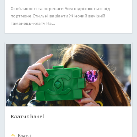
Особливості та переваги Чим відрізняється від
портмоне Стильні варіанти Жіночий вечірній
гаманець-клатч На...
Клатч Сhanel
Клатчі