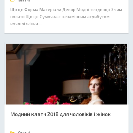
Клатчі
Що це Форма Матеріали Декор Модні тенденції З чим
носити Що це Сумочка є незамінним атрибутом
кожної жінки....
Модний клатч 2018 для чоловіків і жінок
Клатчі