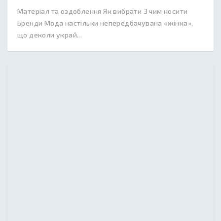
Матеріал та оздоблення Як вибрати З чим носити
Бренди Мода настільки непередбачувана «жінка»,
що деколи украй...