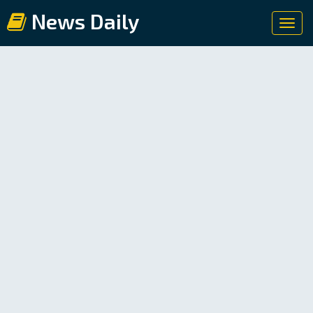
News Daily
Toggl
navig