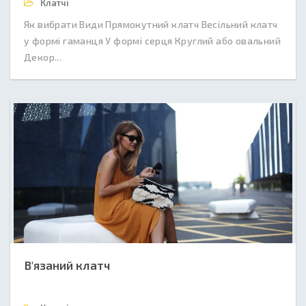
Клатчі
Як вибрати Види Прямокутний клатч Весільний клатч
у формі гаманця У формі серця Круглий або овальний
Декор...
В'язаний клатч