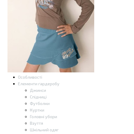
Особливості
Елементи гардеробу
Джинси
Спідниці
Футболки
Куртки
Головні убори
Взуття
Шкільний одяг