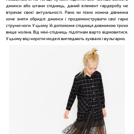
джинси або штани спідниць, даний елемент гардеробу не
втрачає своєї актуальності. Рано чи пізно кожна дівчинка
хоче зняти обридлі джинси і продемонструвати свої гарні
стрункі ноги. У цьому їй допоможе спідниця довжиною трохи
вище коліна. Від міні-спідниць підліткам варто відмовитися.
У цьому віці короткі моделі виглядають зухвало і вульгарно.