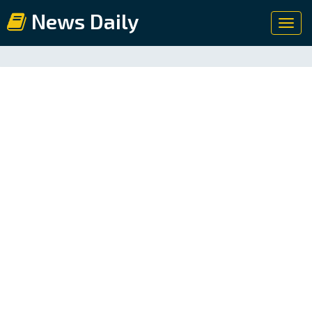
News Daily
Toggl
navig