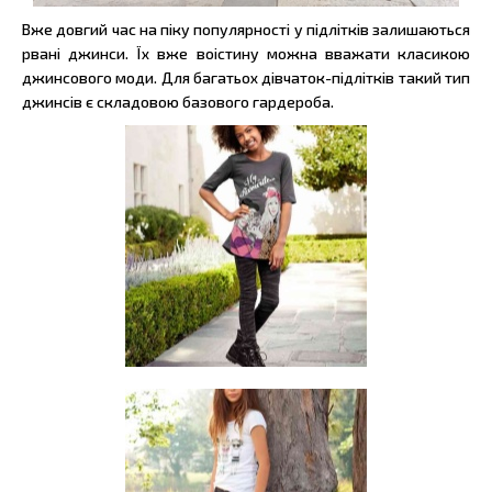
Вже довгий час на піку популярності у підлітків залишаються
рвані джинси. Їх вже воістину можна вважати класикою
джинсового моди. Для багатьох дівчаток-підлітків такий тип
джинсів є складовою базового гардероба.