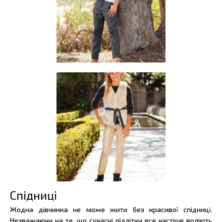
Спідниці
Жодна дівчинка не може жити без красивої спідниці.
Незважаючи на те, що сучасні підлітки все частіше воліють