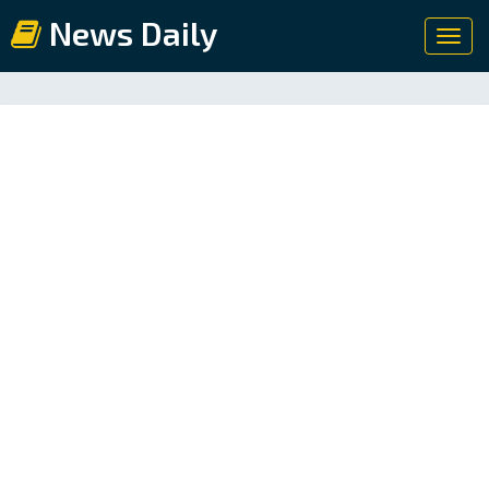
News Daily
Toggl
navig