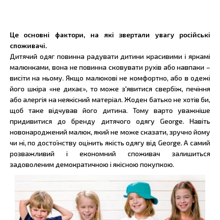
Це основні фактори, на які звертали увагу російські
споживачі.
Дитячий одяг повинна радувати дитини красивими і яркамі
малюнками, вона не повинна сковувати рухів або навпаки –
висіти на ньому. Якщо малюкові не комфортно, або в одежі
його шкіра «не дихає», то може з'явитися свербіж, печіння
або алергія на неякісний матеріал. Жоден батько не хотів би,
щоб таке відчував його дитина. Тому варто уважніше
придивитися до бренду дитячого одягу George. Навіть
новонароджений малюк, який не може сказати, зручно йому
чи ні, по достоїнству оцінить якість одягу від George. А самий
розважливий і економний споживач залишиться
задоволеним демократичною і якісною покупкою.