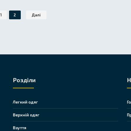
1
2
Далі
Розділи
Н
Легкий одяг
Г
Верхній одяг
П
Взуття