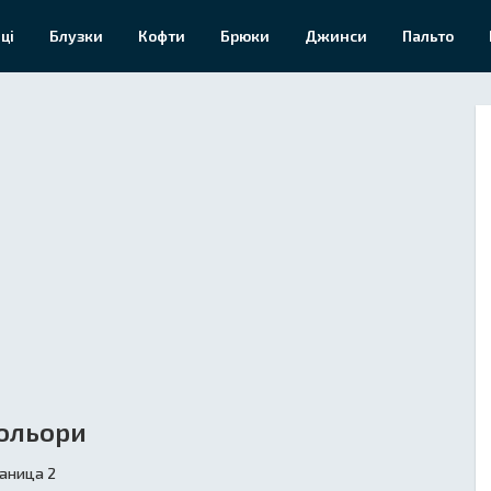
ці
Блузки
Кофти
Брюки
Джинси
Пальто
ольори
аница 2