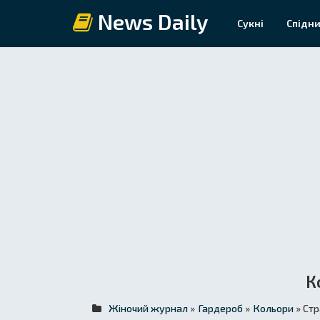
News Daily
Сукні
Спідни
К
Жіночий журнал
»
Гардероб
»
Кольори
» Стр