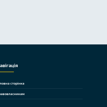
авігація
оловна сторінка
равовласникам