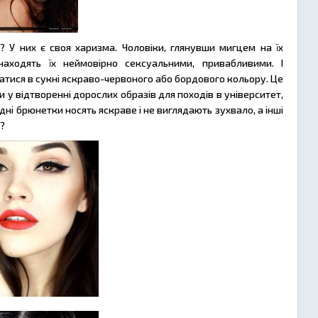
? У них є своя харизма. Чоловіки, глянувши мигцем на їх
находять їх неймовірно сексуальними, привабливими. І
гатися в сукні яскраво-червоного або бордового кольору. Це
и у відтворенні дорослих образів для походів в університет,
ні брюнетки носять яскраве і не виглядають зухвало, а інші
е?