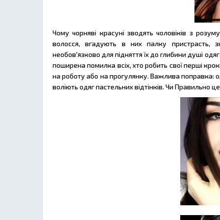
Чому чорняві красуні зводять чоловіків з розуму
волосся, вгадують в них палку пристрасть, з
необов'язково для підняття їх до глибини душі одя
поширена помилка всіх, хто робить свої перші крок
на роботу або на прогулянку. Важлива поправка: од
воліють одяг пастельних відтінків. Чи Правильно ц