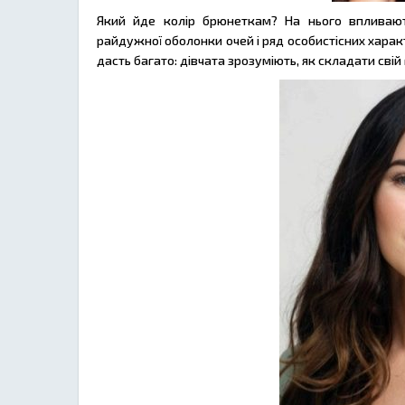
Який йде колір брюнеткам? На нього впливають
райдужної оболонки очей і ряд особистісних харак
дасть багато: дівчата зрозуміють, як складати свій 