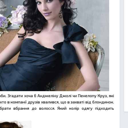
би. Згадати хоча б Анджеліну Джолі чи Пенелопу Круз, які
хто в компанії друзів хвалився, що в захваті від блондинок.
ібрати вбрання до волосся. Який колір одягу підходить