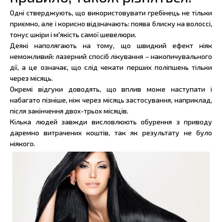
Одні стверджують, що використовувати гребінець не тільки
приємно, але і корисно відзначають: поява блиску на волоссі,
тонус шкіри і м'якість самої шевелюри.
Деякі наполягають на тому, що швидкий ефект ніяк
неможливий: лазерний спосіб лікування – накопичувального
дії, а це означає, що слід чекати перших поліпшень тільки
через місяць.
Окремі відгуки доводять, що вплив може наступати і
набагато пізніше, ніж через місяць застосування, наприклад,
після закінчення двох-трьох місяців.
Кілька людей завжди висловлюють обурення з приводу
даремно витрачених коштів, так як результату не було
ніякого.