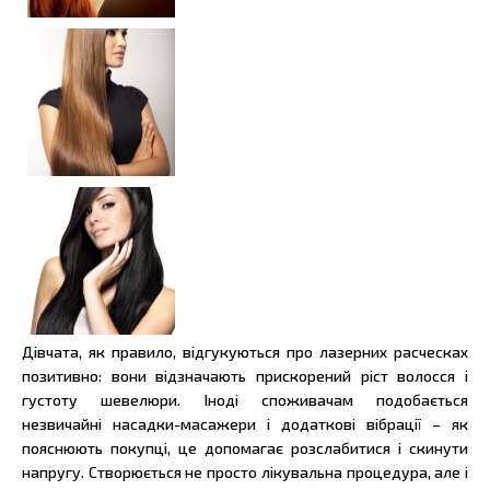
Дівчата, як правило, відгукуються про лазерних расческах
позитивно: вони відзначають прискорений ріст волосся і
густоту шевелюри. Іноді споживачам подобається
незвичайні насадки-масажери і додаткові вібрації – як
пояснюють покупці, це допомагає розслабитися і скинути
напругу. Створюється не просто лікувальна процедура, але і