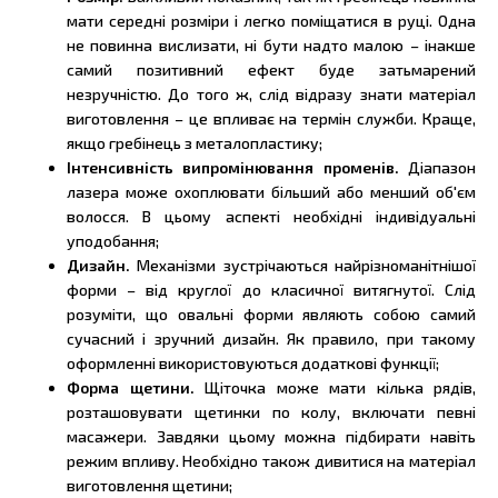
мати середні розміри і легко поміщатися в руці. Одна
не повинна вислизати, ні бути надто малою – інакше
самий позитивний ефект буде затьмарений
незручністю. До того ж, слід відразу знати матеріал
виготовлення – це впливає на термін служби. Краще,
якщо гребінець з металопластику;
Інтенсивність випромінювання променів.
Діапазон
лазера може охоплювати більший або менший об'єм
волосся. В цьому аспекті необхідні індивідуальні
уподобання;
Дизайн.
Механізми зустрічаються найрізноманітнішої
форми – від круглої до класичної витягнутої. Слід
розуміти, що овальні форми являють собою самий
сучасний і зручний дизайн. Як правило, при такому
оформленні використовуються додаткові функції;
Форма щетини.
Щіточка може мати кілька рядів,
розташовувати щетинки по колу, включати певні
масажери. Завдяки цьому можна підбирати навіть
режим впливу. Необхідно також дивитися на матеріал
виготовлення щетини;