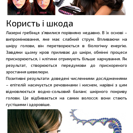
Користь і шкода
Лазерні гребінця з'явилися порівняно недавно. В їх основі –
випромінювання, яке має слабкий струм. Впливаючи на
шкіру голови, він перетворюється в біологічну енергію.
Завдяки цьому кров приливає до шкіри, обмінні процеси
прискорюються, і клітини отримують більше харчування. Як
результат, створюються передумови до прискореного
зростання шевелюри.
Позитивні результати доведені численними дослідженнями
– епітелій насичується речовинами і киснем, нарівні з цим
відновлюється водно-сольовий баланс шкірного покриву
голови. Це відбивається на самих волосся: вони стають
густішими і здоровіше.