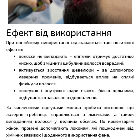
Ефект від використання
При постійному використанні відзначаються такі позитивні
ефекти:
волосся не випадають – епітелій отримує достатньо
кисню, щоб зміцнити цибулини волосся всередині;
активується зростання шевелюри – за допомогою
лазерних променів, відбувається вплив на сплячі
фолікули волосся;
поверхня і внутрішні шари стають більш щільними,
відбувається загальне оздоровлення.
За численними відгуками можна зробити висновок, що
лазерне гребінець справляється з лысинами, а також
випаданням волосся у великих обсягах. По коментарям
жінок, промені допомагають локонам, які пошкоджені від
хімічних завивок і щоденного використання фена.