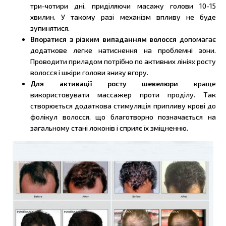
три-чотири дні, приділяючи масажу голови 10-15
хвилин. У такому разі механізм впливу не буде
зупинятися.
Впоратися з різким випаданням волосся
допомагає
додаткове легке натиснення на проблемні зони.
Проводити приладом потрібно по активних лініях росту
волосся і шкіри голови знизу вгору.
Для активації росту шевелюри
краще
використовувати массажер проти проділу. Так
створюється додаткова стимуляція припливу крові до
фолікул волосся, що благотворно позначається на
загальному стані локонів і сприяє їх зміцненню.