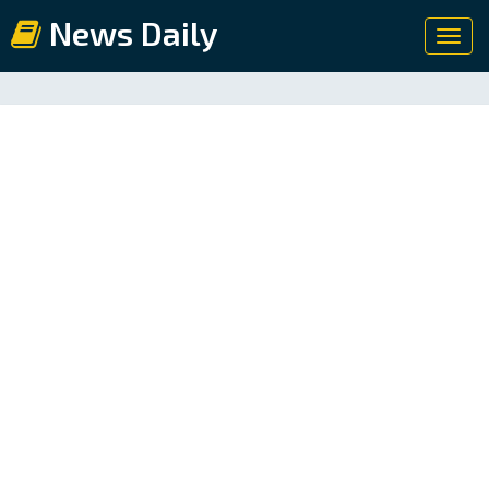
News Daily
Toggl
navig