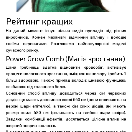
Рейтинг кращих
На даний момент існує кілька видів приладів від різних
виробників. Кожен механізм відмінний впливу і володіє
своїми перевагами. Розглянемо найпопулярніші моделі
сучасного ринку.
Power Grow Comb (Магія зростання)
Дана гребінець здатна відновити кровообіг, активізує
процеси волосяного зростання, зміцнює шевелюру і робить її
більш здоровою. Також прилад володіє цікавою функцією:
позбавляє від головного болю.
Основний спосіб впливу доводиться через сім червоних
діодів, що мають довжиною хвилі 660 нм (вони впливають на
верхні шари епітелію), а також сім синіх діодів, які мають
розмір хвилі 480 нм (впливають на глибокі шари шкіри).
Завдяки комбінації ефектів, досягається цілісне вплив на
шкірний покрив і волосся.
В комплект входить додаткова насадка, яка подвоює дію