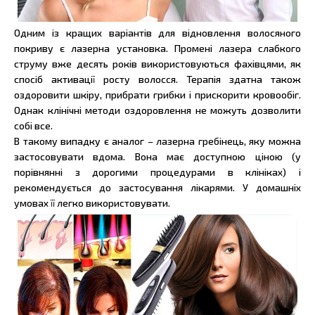
Одним із кращих варіантів для відновлення волосяного
покриву є лазерна установка. Промені лазера слабкого
струму вже десять років використовуються фахівцями, як
спосіб активації росту волосся. Терапія здатна також
оздоровити шкіру, прибрати грибки і прискорити кровообіг.
Однак клінічні методи оздоровлення не можуть дозволити
собі все.
В такому випадку є аналог – лазерна гребінець, яку можна
застосовувати вдома. Вона має доступною ціною (у
порівнянні з дорогими процедурами в клініках) і
рекомендується до застосування лікарями. У домашніх
умовах її легко використовувати.