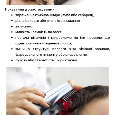
Показання до застосування:
зараження грибком шкіри (лупа або себорея);
рідке волосся або рясне їх випадання;
залисини;
млявість і ламкість волосся;
нестача вітамінів і мікроелементів (як правило, ще
одна причина випадіння волосся);
зміни в структурі волосся з-за хімічної завивки,
фарбувального пігменту або висветленія;
сухість або стягнутість шкіри голови.