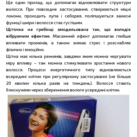
Ще один прилад, що допомагає відновлювати структури
волосся. При повсюдне застосування, створюються міцні
локони, проходить лупа і себорея, поліпшуються захисні
функції шкіри і волосся стає густішим.
Щіточка на гребінці змодельована так, що володіє
вібруючим ефектом.
Масажний ефект допомагає глибше
впливати променів, а також знімає стрес і розслабляє
фізично і емоційно.
Щітка має кілька режимів, завдяки яким можна чергувати
міру впливу – так можна стимулювати зростання нового
волосся. Процеси енергетичного типу відновлюються
всередині клітин при регулярному застосуванні (не більше
20 хвилин кілька разів на тиждень). Волосся стають
блискучими через збереження вологи усередині клітин.