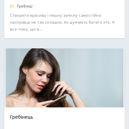
Гребінці
Створити красиву і пишну зачіску самостійно
насправді не так складно, як думають багато хто. А
все тому, що в...
Гребінець