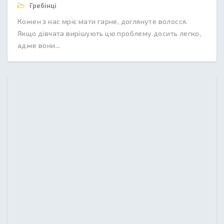
Гребінці
Кожен з нас мріє мати гарне, доглянуте волосся.
Якщо дівчата вирішують цю проблему досить легко,
адже вони...