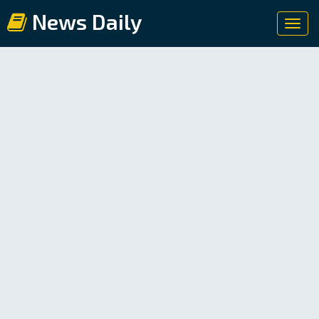
News Daily
Toggl
navig