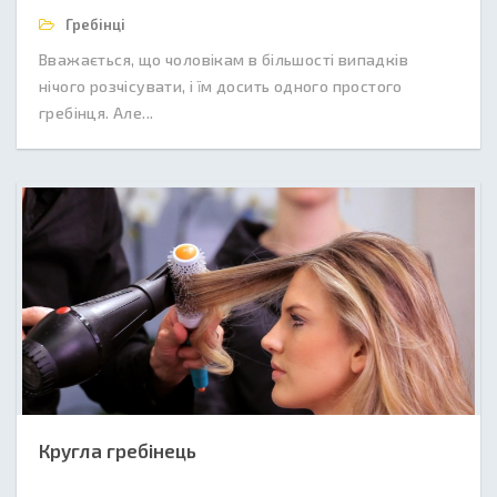
Гребінці
Вважається, що чоловікам в більшості випадків
нічого розчісувати, і їм досить одного простого
гребінця. Але...
Кругла гребінець