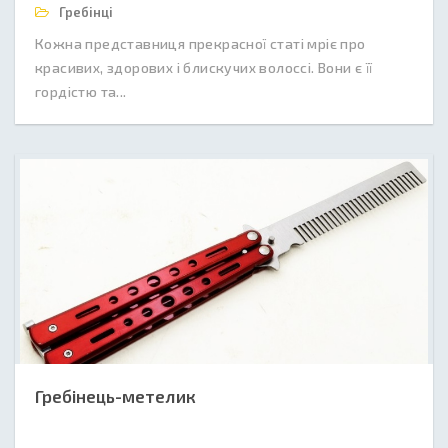
Гребінці
Кожна представниця прекрасної статі мріє про
красивих, здорових і блискучих волоссі. Вони є її
гордістю та...
Гребінець-метелик