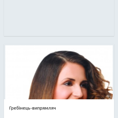
Гребінець-випрямляч