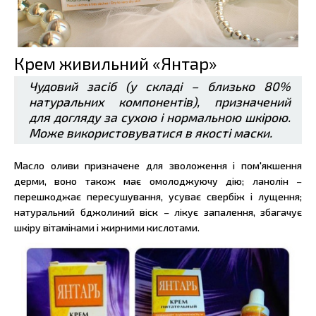
Крем живильний «Янтар»
Чудовий засіб (у складі – близько 80%
натуральних компонентів), призначений
для догляду за сухою і нормальною шкірою.
Може використовуватися в якості маски.
Масло оливи призначене для зволоження і пом'якшення
дерми, воно також має омолоджуючу дію; ланолін –
перешкоджає пересушування, усуває свербіж і лущення;
натуральний бджолиний віск – лікує запалення, збагачує
шкіру вітамінами і жирними кислотами.