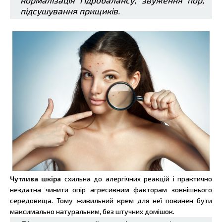
нормалізація гідробалансу, звуження пор,
підсушування прищиків.
Чутлива шкіра
схильна до алергічних реакцій і практично
нездатна чинити опір агресивним факторам зовнішнього
середовища. Тому живильний крем для неї повинен бути
максимально натуральним, без штучних домішок.