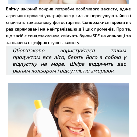
Влітку шкірний покрив потребує особливого захисту, адже
агресивні промені ультрафіолету сильно пересушують його і
сприяють так званому фотостаріння.
Сонцезахисні креми як
раз спрямовані на нейтралізацію дії цих променів.
Про те,
що засіб є сонцезахисним, свідчать букви SPF на упаковці та
зазначена в цифрах ступінь захисту.
Обов'язково користуйтеся таким
продуктом все літо, беріть його з собою у
відпустку на море. Шкіра віддячить вас
рівним кольором і відсутністю зморшок.