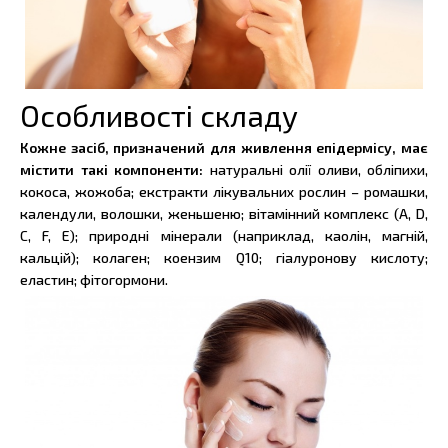
Особливості складу
Кожне засіб, призначений для живлення епідермісу, має
містити такі компоненти:
натуральні олії оливи, обліпихи,
кокоса, жожоба; екстракти лікувальних рослин – ромашки,
календули, волошки, женьшеню; вітамінний комплекс (А, D,
C, F, E); природні мінерали (наприклад, каолін, магній,
кальцій); колаген; коензим Q10; гіалуронову кислоту;
еластин; фітогормони.