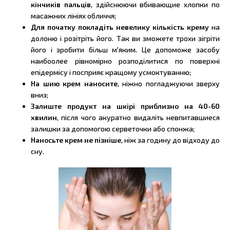
кінчиків пальців
, здійснюючи вбивающие хлопки по
масажних лініях обличчя;
Для початку покладіть невелику кількість крему
на
долоню і розітріть його. Так ви зможете трохи зігріти
його і зробити більш м'яким. Це допоможе засобу
наибоолее рівномірно розподілитися по поверхні
епідермісу і посприяє кращому усмоктуванню;
На шию крем наносите
, ніжно погладжуючи зверху
вниз;
Залиште продукт на шкірі приблизно на 40-60
хвилин
, після чого акуратно видаліть невпитавшиеся
залишки за допомогою серветочки або спонжа;
Наносьте крем не пізніше
, ніж за годину до відходу до
сну.