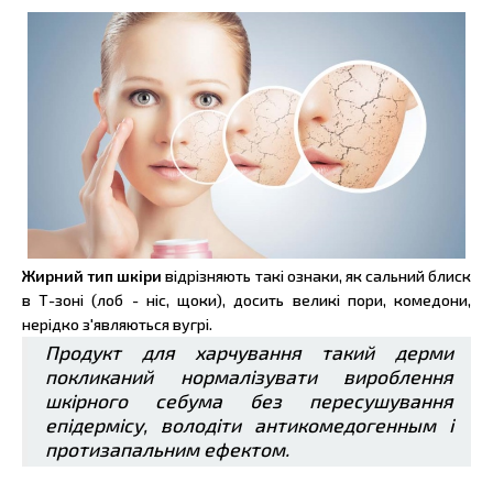
Жирний тип шкіри
відрізняють такі ознаки, як сальний блиск
в Т-зоні (лоб - ніс, щоки), досить великі пори, комедони,
нерідко з'являються вугрі.
Продукт для харчування такий дерми
покликаний нормалізувати вироблення
шкірного себума без пересушування
епідермісу, володіти антикомедогенным і
протизапальним ефектом.