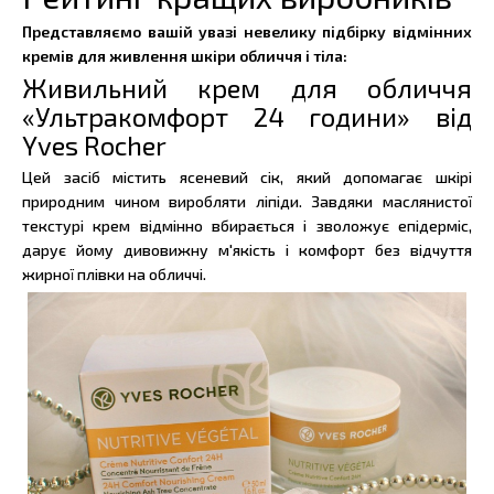
Представляємо вашій увазі невелику підбірку відмінних
кремів для живлення шкіри обличчя і тіла:
Живильний крем для обличчя
«Ультракомфорт 24 години» від
Yves Rocher
Цей засіб містить ясеневий сік, який допомагає шкірі
природним чином виробляти ліпіди. Завдяки маслянистої
текстурі крем відмінно вбирається і зволожує епідерміс,
дарує йому дивовижну м'якість і комфорт без відчуття
жирної плівки на обличчі.