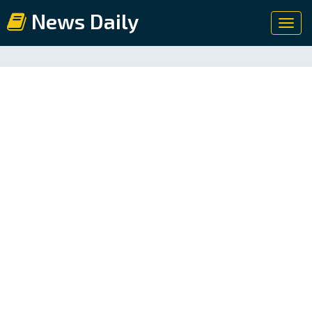
News Daily
Toggl
navig