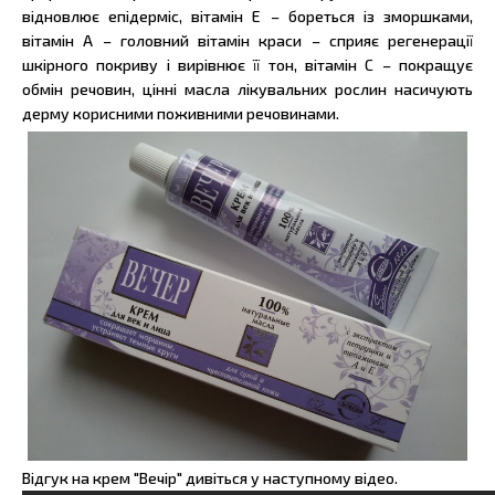
відновлює епідерміс, вітамін Е – бореться із зморшками,
вітамін А – головний вітамін краси – сприяє регенерації
шкірного покриву і вирівнює її тон, вітамін С – покращує
обмін речовин, цінні масла лікувальних рослин насичують
дерму корисними поживними речовинами.
Відгук на крем "Вечір" дивіться у наступному відео.