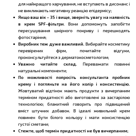
для найкращого харчування, не вступають в дисонанс і
не викликають негативну реакцію епідермісу;
Якщо ваш вік – 35 і вище, зверніть увагу на наявність
в крем SPF-фільтри
. Вони допоможуть запобігти
пересушування шкірного покриву і перешкодять
фотостаріння;
Виробник теж дуже важливий.
Вибирайте косметику
перевірених фірм, почитайте відгуки,
проконсультуйтеся з дерматокосметологом;
Уважно читайте склад.
Переважати повинні
натуральні компоненти;
По можливості попросіть консультанта пробник
крему і погляньте на його колір і консистенцію.
Жовтуватий відтінок мають продукти з вичерпаним
терміном придатності або виготовлені за застарілою
технологією; блакитний говорить про підвищений
вміст штучних добавок. В ідеалі живильний крем
повинен бути білого кольору і мати консистенцію
густої сметани;
Стежте, щоб термін придатності не був вичерпаним;