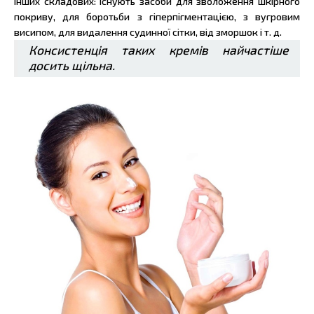
інших складових: існують засоби для зволоження шкірного
покриву, для боротьби з гіперпігментацією, з вугровим
висипом, для видалення судинної сітки, від зморшок і т. д.
Консистенція таких кремів найчастіше
досить щільна.