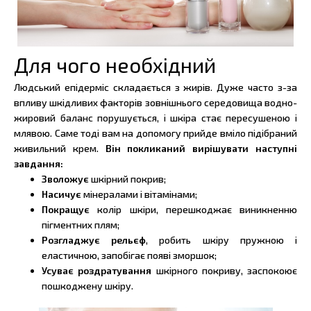
Для чого необхідний
Людський епідерміс складається з жирів. Дуже часто з-за
впливу шкідливих факторів зовнішнього середовища водно-
жировий баланс порушується, і шкіра стає пересушеною і
млявою. Саме тоді вам на допомогу прийде вміло підібраний
живильний крем.
Він покликаний вирішувати наступні
завдання:
Зволожує
шкірний покрив;
Насичує
мінералами і вітамінами;
Покращує
колір шкіри, перешкоджає виникненню
пігментних плям;
Розгладжує рельєф
, робить шкіру пружною і
еластичною, запобігає появі зморшок;
Усуває роздратування
шкірного покриву, заспокоює
пошкоджену шкіру.