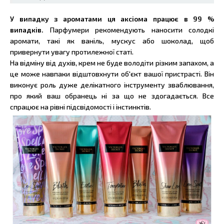
У випадку з ароматами ця аксіома працює в 99 %
випадків.
Парфумери рекомендують наносити солодкі
аромати, такі як ваніль, мускус або шоколад, щоб
привернути увагу протилежної статі.
На відміну від духів, крем не буде володіти різким запахом, а
це може навпаки відштовхнути об'єкт вашої пристрасті. Він
виконує роль дуже делікатного інструменту зваблювання,
про який ваш обранець ні за що не здогадається. Все
спрацює на рівні підсвідомості і інстинктів.