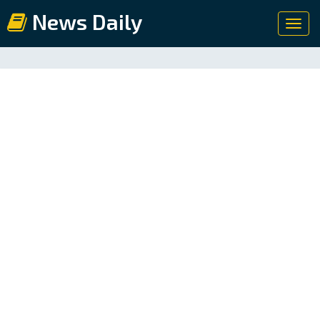
News Daily
Toggl
navig