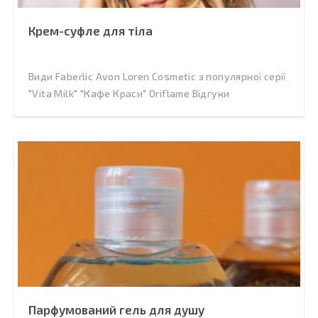
Крем-суфле для тіла
Види Faberlic Avon Loren Cosmetic з популярної серії
"Vita Milk" "Кафе Краси" Oriflame Відгуки
Парфумований гель для душу