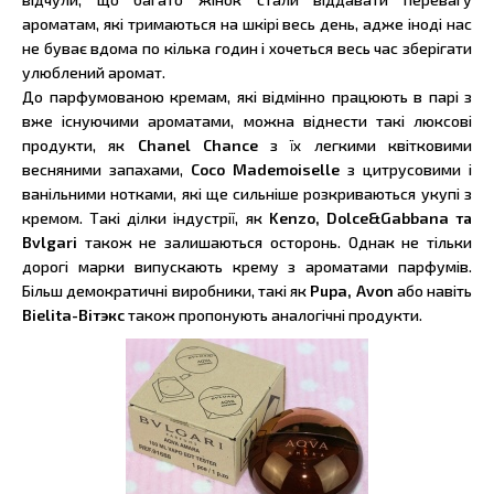
ароматам, які тримаються на шкірі весь день, адже іноді нас
не буває вдома по кілька годин і хочеться весь час зберігати
улюблений аромат.
До парфумованою кремам, які відмінно працюють в парі з
вже існуючими ароматами, можна віднести такі люксові
продукти, як
Chanel Chance
з їх легкими квітковими
весняними запахами,
Coco Mademoiselle
з цитрусовими і
ванільними нотками, які ще сильніше розкриваються укупі з
кремом. Такі ділки індустрії, як
Kenzo, Dolce&Gabbana та
Bvlgari
також не залишаються осторонь. Однак не тільки
дорогі марки випускають крему з ароматами парфумів.
Більш демократичні виробники, такі як
Pupa, Avon
або навіть
Bielita-Вітэкс
також пропонують аналогічні продукти.