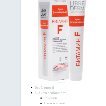
Особливості
Види та особливості
Жирний
Напівжирний