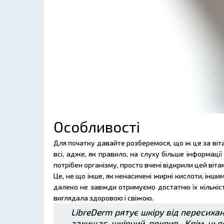
Особливості
Для початку давайте розберемося, що ж це за вітам
всі, адже, як правило, на слуху більше інформації 
потрібен організму, просто вчені відкрили цей вітам
Це, не що інше, як ненасичені жирні кислоти, інш
далеко не завжди отримуємо достатню їх кількість
виглядала здоровою і свіжою.
LibreDerm рятує шкіру від пересихан
захищає шкірний покрив. Крім цьог