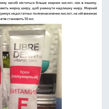
му засобі міститься більше жирних кислот, ніж в іншому.
мають жирну шкіру, щоб уникнути надлишку жиру. Жирний
отримує недостатньо поліненасичених кислот, на ній виникає
атів становить 50 мл.