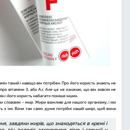
ін такий і навіщо він потрібен. Про його користь знають не
про вітаміни З, або А.с Але це не означає, що він зовсім не
ін і його користь набагато пізніше інших.
ими словами – жир. Жири важливі для нашого організму, і ми
 з їжі. Вони так само дуже потрібні нашій шкірі, щоб вона
ня, завдяки жирів, що знаходяться в кремі і
о, він володіє загоюючою дією і гарний у