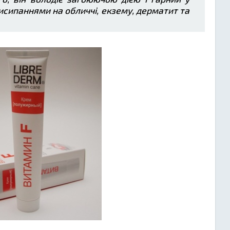
исипаннями на обличчі, екзему, дерматит та