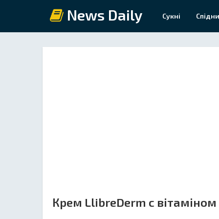
News Daily
Сукні
Спідни
Крем LlibreDerm c вітаміном