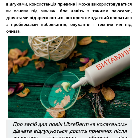
відгуками, консистенція приємна і може використовуватися
як основа під макіяж.
Але навіть з такими плюсами,
дівчатами підкреслюється, що крем не здатний впоратися
з проблемами набрякання, опухання і темних кіл під
очима
.
Про засіб для повік LibreDerm «з колагеном»
дівчата відгукуються досить приємно: після
декількох застосувань обвислі віки