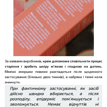
За заявами виробників,
крем допоможе сповільнити процес
старіння і зробить шкіру м'якою і гладкою на дотик
ь.
Мімічні зморшки повинні разгладиться після щоденного
застосування (близько двох тижнів), а набряки і темні кола
зникнути.
При фактичному застосуванні, як засіб
дійсно швидко вбирається, а після
розподілу, епідерміс пом'якшується і
зволожується. Немає відчуттів ні