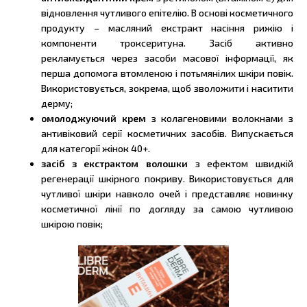
відновлення чутливого епітелію. В основі косметичного
продукту – масляний екстракт насіння рижію і
компоненти троксеритуна. Засіб активно
рекламується через засоби масової інформації, як
перша допомога втомленою і потьмянілих шкіри повік.
Використовується, зокрема, щоб зволожити і наситити
дерму;
омолоджуючий крем
з колагеновими волокнами з
антивіковий серії косметичних засобів. Випускається
для категорії жінок 40+.
засіб з екстрактом волошки
з ефектом швидкій
регенерації шкірного покриву. Використовується для
чутливої шкіри навколо очей і представляє новинку
косметичної лінії по догляду за самою чутливою
шкірою повік;