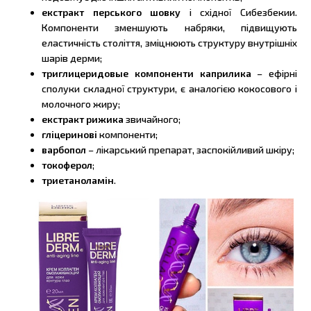
екстракт перського шовку
і східної Сибезбекии.
Компоненти зменшують набряки, підвищують
еластичність століття, зміцнюють структуру внутрішніх
шарів дерми;
триглицеридовые компоненти каприлика
– ефірні
сполуки складної структури, є аналогією кокосового і
молочного жиру;
екстракт рижика
звичайного;
гліцеринові
компоненти;
варбопол
– лікарський препарат, заспокійливий шкіру;
токоферол
;
триетаноламін
.