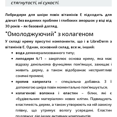
стягнутості, ні сухості.
Либридерм для шкіри повік вітамінів Е підходить для
дівчат без видимих проблем і глибоких зморшок у віці від
30 років – як базовий догляд.
"Омолоджуючий" з колагеном
У складі крему присутні компоненти, що і в LibreDerm з
вітамінів Е. Однак, основний склад, все ж, інший:
вода
деминерализованного типу;
липодерм 4/1
– закріплює основа крему, яка має
відразу декількома функціями: пом'якшує, захищає і
живить дерму, а також відображає несприятливі
сонячні промені;
пропив каприлата
– спеціальна добавка. З її
допомогою шкіра повік моментально пом'якшується;
колагенові волокна і еластин
– білки, які є
«будівельним матеріалом» нових клітин. Підвищують
еластичність дерми, а також утворюють на ній захисну
плівку, що утримує вологу усередині. Еластин
подовжує дію інших активних компонентів;