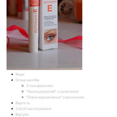
Види
Огляд засобів
З токоферолом
"Омолоджуючий" з колагеном
"Повне відновлення" з васильком
Вартість
Спосіб застосування
Відгуки