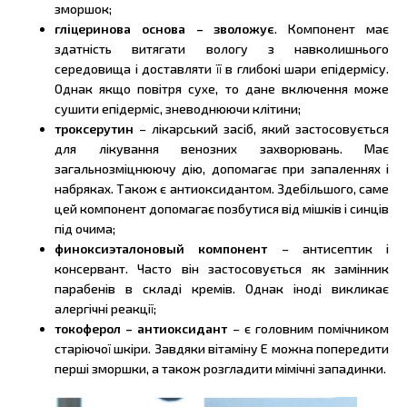
зморшок;
гліцеринова основа – зволожує
. Компонент має
здатність витягати вологу з навколишнього
середовища і доставляти її в глибокі шари епідермісу.
Однак якщо повітря сухе, то дане включення може
сушити епідерміс, зневоднюючи клітини;
троксерутин
– лікарський засіб, який застосовується
для лікування венозних захворювань. Має
загальнозміцнюючу дію, допомагає при запаленнях і
набряках. Також є антиоксидантом. Здебільшого, саме
цей компонент допомагає позбутися від мішків і синців
під очима;
финоксиэталоновый компонент
– антисептик і
консервант. Часто він застосовується як замінник
парабенів в складі кремів. Однак іноді викликає
алергічні реакції;
токоферол – антиоксидант
– є головним помічником
старіючої шкіри. Завдяки вітаміну Е можна попередити
перші зморшки, а також розгладити мімічні западинки.