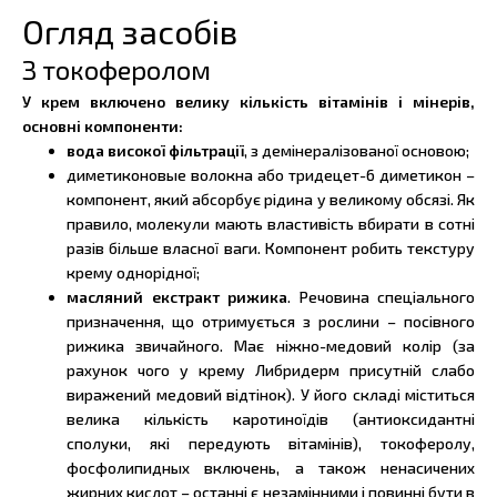
Огляд засобів
З токоферолом
У крем включено велику кількість вітамінів і мінерів,
основні компоненти:
вода високої фільтрації
, з демінералізованої основою;
диметиконовые волокна або тридецет-6 диметикон –
компонент, який абсорбує рідина у великому обсязі. Як
правило, молекули мають властивість вбирати в сотні
разів більше власної ваги. Компонент робить текстуру
крему однорідної;
масляний екстракт рижика
. Речовина спеціального
призначення, що отримується з рослини – посівного
рижика звичайного. Має ніжно-медовий колір (за
рахунок чого у крему Либридерм присутній слабо
виражений медовий відтінок). У його складі міститься
велика кількість каротиноїдів (антиоксидантні
сполуки, які передують вітамінів), токоферолу,
фосфолипидных включень, а також ненасичених
жирних кислот – останні є незамінними і повинні бути в