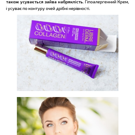
також усувається зайва набряклість
. Гіпоалергенний Крем,
і усуває по контуру очей дрібні нерівності.