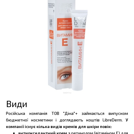
Види
Російська компанія ТОВ "Діна"+ займається випуском
бюджетної косметики і доглядають коштів LibreDerm.
У
компанії існує кілька видів кремів для шкіри повік:
антиоксидантний крем
з ретинолом (вітаміном Е) для