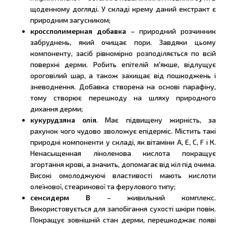
щоденному догляді. У складі крему даний екстракт є
природним загусником;
кроссполимерная добавка
– природний розчинник
забруднень, який очищає пори. Завдяки цьому
компоненту, засіб рівномірно розподіляється по всій
поверхні дерми. Робить епітелій м'якше, відлущує
ороговілий шар, а також захищає від пошкоджень і
зневоднення. Добавка створена на основі парафіну,
тому створює перешкоду на шляху природного
дихання дерми;
кукурудзяна олія
. Має підвищену жирність, за
рахунок чого чудово зволожує епідерміс. Містить такі
природні компоненти у складі, як вітаміни А, Е, С, F і К.
Ненасыщенная ліноленова кислота покращує
згортання крові, а значить, допомагає від кіл під очима.
Високі омолоджуючі властивості мають кислоти
олеїнової, стеаринової та ферулового типу;
сенсидерм В
– живильний комплекс.
Використовується для запобігання сухості шкіри повік.
Покращує зовнішній стан дерми, перешкоджає появі