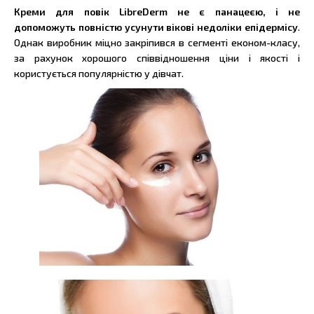
Креми для повік LibreDerm не є панацеєю, і не
допоможуть повністю усунути вікові недоліки епідермісу
.
Однак виробник міцно закріпився в сегменті економ-класу,
за рахунок хорошого співвідношення ціни і якості і
користується популярністю у дівчат.