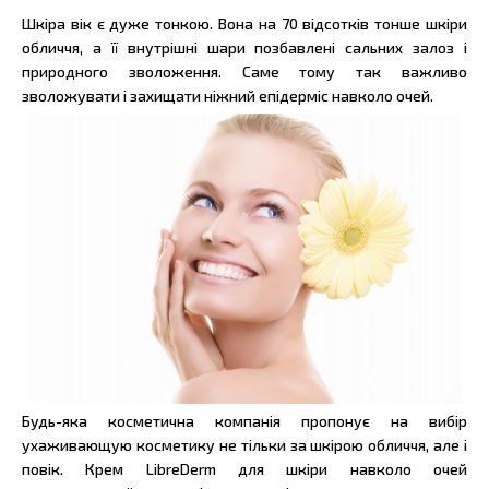
Шкіра вік є дуже тонкою. Вона на 70 відсотків тонше шкіри
обличчя, а її внутрішні шари позбавлені сальних залоз і
природного зволоження. Саме тому так важливо
зволожувати і захищати ніжний епідерміс навколо очей.
Будь-яка косметична компанія пропонує на вибір
ухаживающую косметику не тільки за шкірою обличчя, але і
повік. Крем LibreDerm для шкіри навколо очей