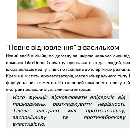
"Повне відновлення" з васильком
Новий засіб в лінійці по догляду за шкірою навколо очей від
компанії LibreDerm. Спочатку призначається для людей, чия
шкіра володіє надчутливістю і схильна до алергічних реакцій.
Крем не містить ароматизаторів, масел мінерального типу і
фарбувальних пігментів. Як головний компонент, присутній
екстракт волошки в сильній концентрації.
Його функції: відновлювати епідерміс від
пошкоджень, розгладжувати нерівності.
Також екстракт має протизапальну,
заспокійливу та протинабрякову
властивістю.