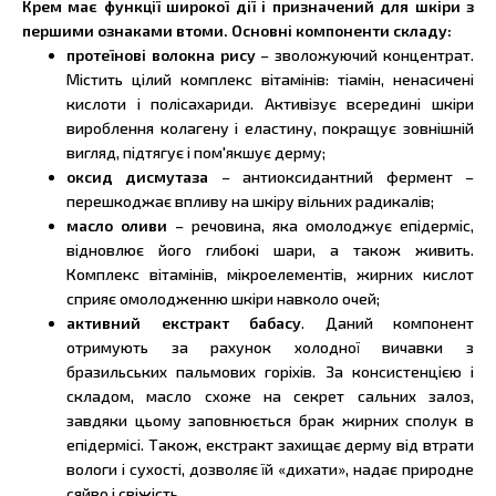
Крем має функції широкої дії і призначений для шкіри з
першими ознаками втоми. Основні компоненти складу:
протеїнові волокна рису
– зволожуючий концентрат.
Містить цілий комплекс вітамінів: тіамін, ненасичені
кислоти і полісахариди. Активізує всередині шкіри
вироблення колагену і еластину, покращує зовнішній
вигляд, підтягує і пом'якшує дерму;
оксид дисмутаза
– антиоксидантний фермент –
перешкоджає впливу на шкіру вільних радикалів;
масло оливи
– речовина, яка омолоджує епідерміс,
відновлює його глибокі шари, а також живить.
Комплекс вітамінів, мікроелементів, жирних кислот
сприяє омолодженню шкіри навколо очей;
активний екстракт бабасу
. Даний компонент
отримують за рахунок холодної вичавки з
бразильських пальмових горіхів. За консистенцією і
складом, масло схоже на секрет сальних залоз,
завдяки цьому заповнюється брак жирних сполук в
епідермісі. Також, екстракт захищає дерму від втрати
вологи і сухості, дозволяє їй «дихати», надає природне
сяйво і свіжість.