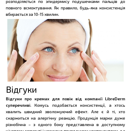
розподіляється по эпидермису подушечками пальців до
повного всмоктування. Як правило, будь-яка консистенція
вбирається за 10-15 хвилин.
Відгуки
Відгуки про кремах для повік від компанії LibreDerm
суперечливі
. Комусь подобається консистенції, а хтось
хвалить швидкий зволожуючий ефект. Але є й ті, хто
скаржиться на алергічну реакцію. Продукція марки дуже
різнобічна – з одного боку представлена в доступному
ціновому сегменті і насичена природними компонентами, а з