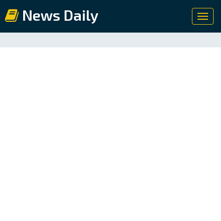
News Daily
Toggl
navig