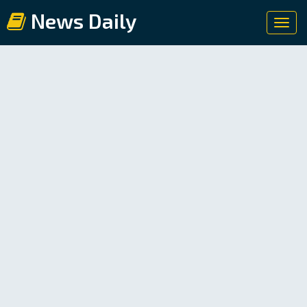
News Daily
Toggl
navig