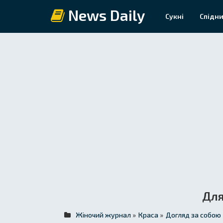
News Daily
Сукні
Спідни
Для
Жіночий журнал
»
Краса
»
Догляд за собою