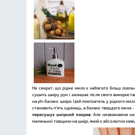
Не секрет, що рідке мило є набагато більш лояль
сушить шкіру рук і залишає після свого використа
на ph-баланс шкіри. Цей покпзатель у рідкого мила
становить п'ять одиниць, а баланс твердого мила -
пересушує шкірний покрив
. Але незважаючи на
маленької товщини на шкірі, який є абсолютно неві