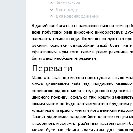
Кастильське
Для посуду
Для новонароджених
В даний час багато хто замислюються на тим, щоб
всієї побутової хімії виробник використовує ду
завдають тільки шкоди. Люди, які піклуються про
руками, оскільки саморобний засіб буде мати
ефективним, крім того, саме в рідке речовина ле
багато інші необхідні інгредієнти.
Переваги
Мало хто знає, що можна приготувати з нуля ми
може убезпечити себе від шкідливих хімічни
перевагою рідкого мила є те, що воно відноситьс
шкірного покриву, оскільки такі кошти заливають
ніяким чином не буде контактувати з брудними р
класичного твердого мила і є його великим недолі
Також рідке мило завдяки його констистенции м
гліцерином, маслами, трав'яними настоянками і 
може бути не тільки класичним для очищен