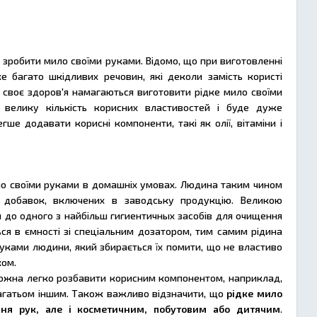
 зробити мило своїми руками. Відомо, що при виготовленні
же багато шкідливих речовин, які деколи замість користі
 своє здоров'я намагаються виготовити рідке мило своїми
 велику кількість корисних властивостей і буде дуже
гше додавати корисні компоненти, такі як олії, вітаміни і
ло своїми руками в домашніх умовах. Людина таким чином
х добавок, включених в заводську продукцію. Великою
я до одного з найбільш гигиентичных засобів для очищення
ся в ємності зі спеціальним дозатором, тим самим рідина
уками людини, який збирається їх помити, що не властиво
ком.
ожна легко розбавити корисним компонентом, наприклад,
багатьом іншим. Також важливо відзначити, що
рідке мило
ня рук, але і косметичним, побутовим або дитячим
.