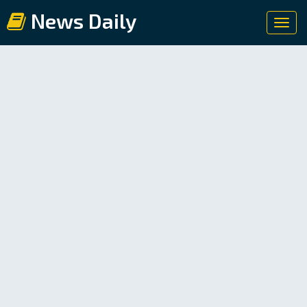
News Daily
Toggl
navig