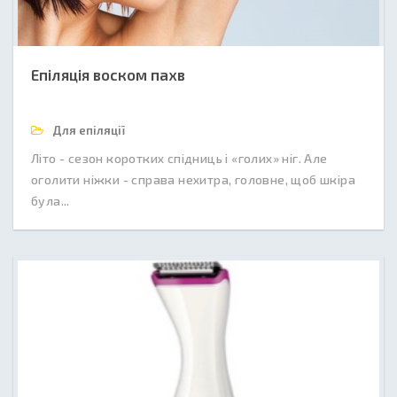
Епіляція воском пахв
Для епіляції
Літо - сезон коротких спідниць і «голих» ніг. Але
оголити ніжки - справа нехитра, головне, щоб шкіра
була...