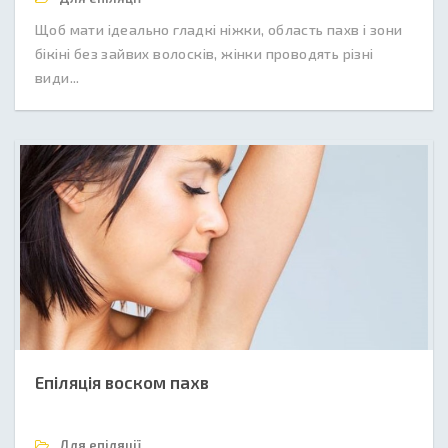
Щоб мати ідеально гладкі ніжки, область пахв і зони
бікіні без зайвих волосків, жінки проводять різні
види...
Епіляція воском пахв
Для епіляції