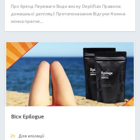
Про бренд Переваги Види воску Depilflax Правила
домашньої депіляції Протипоказання Відгуки Кожна
жінка прагне...
Віск Epilogue
Для епіляції