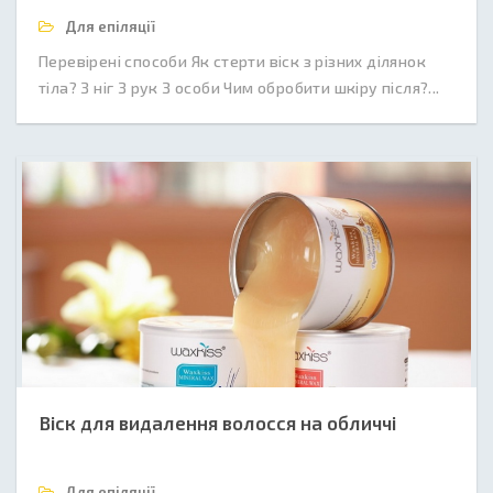
Для епіляції
Перевірені способи Як стерти віск з різних ділянок
тіла? З ніг З рук З особи Чим обробити шкіру після?...
Віск для видалення волосся на обличчі
Для епіляції