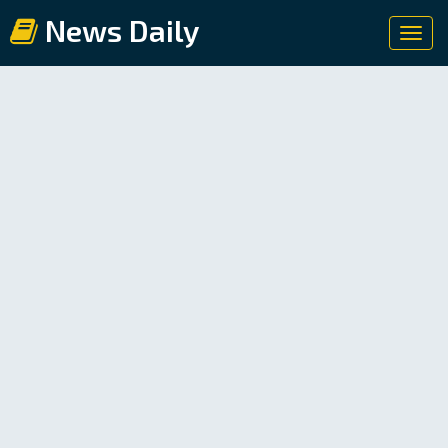
News Daily
Toggl
navig