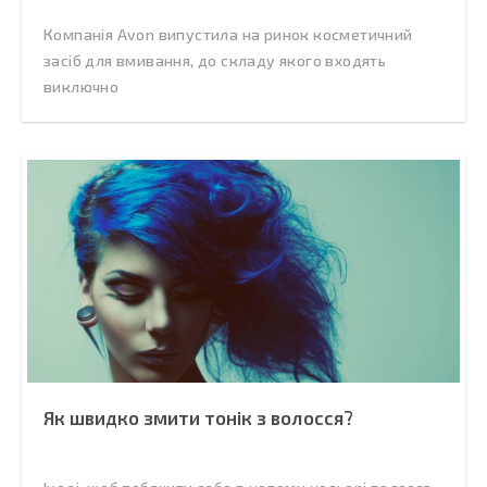
Компанія Avon випустила на ринок косметичний
засіб для вмивання, до складу якого входять
виключно
Як швидко змити тонік з волосся?