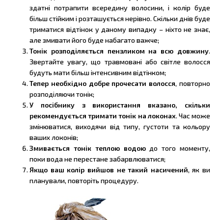
здатні потрапити всередину волосини, і колір буде
більш стійким і розташується нерівно. Скільки днів буде
триматися відтінок у даному випадку – ніхто не знає,
але змивати його буде набагато важче;
Тонік розподіляється пензликом на всю довжину
.
Звертайте увагу, що травмовані або світле волосся
будуть мати більш інтенсивним відтінком;
Тепер необхідно добре прочесати волосся
, повторно
розподіляючи тонік;
У посібнику з використання вказано, скільки
рекомендується тримати тонік на локонах
. Час може
змінюватися, виходячи від типу, густоти та кольору
ваших локонів;
Змивається тонік теплою водою
до того моменту,
поки вода не перестане забарвлюватися;
Якщо ваш колір вийшов не такий насичений
, як ви
планували, повторіть процедуру.