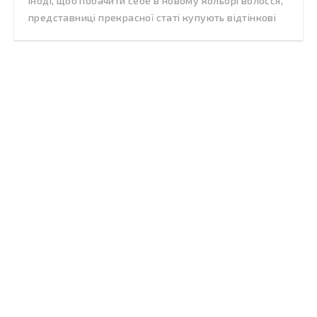
Іноді, щоб побачити себе в новому кольорі волосся,
представниці прекрасної статі купують відтінкові