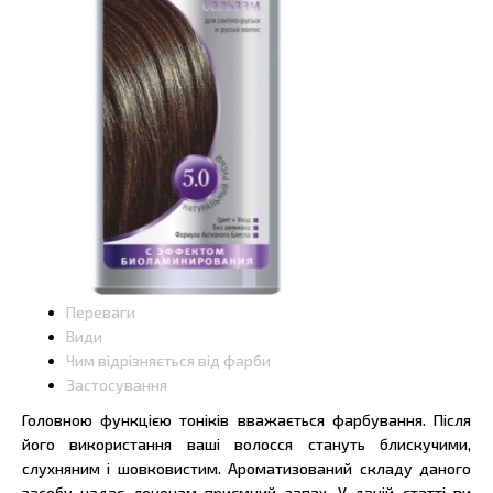
Переваги
Види
Чим відрізняється від фарби
Застосування
Головною функцією тоніків вважається фарбування. Після
його використання ваші волосся стануть блискучими,
слухняним і шовковистим. Ароматизований складу даного
засобу надає локонам приємний запах. У даній статті ви