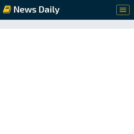
News Daily
Toggl
navig