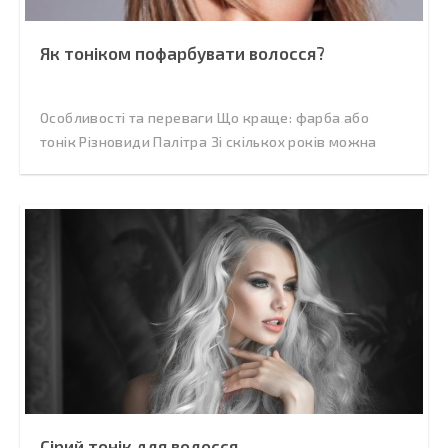
Як тоніком пофарбувати волосся?
Особливості та переваги Що краще: фарба або
тонік Різновиди Палітра Зі скількох років можна
Сірий тонік для волосся