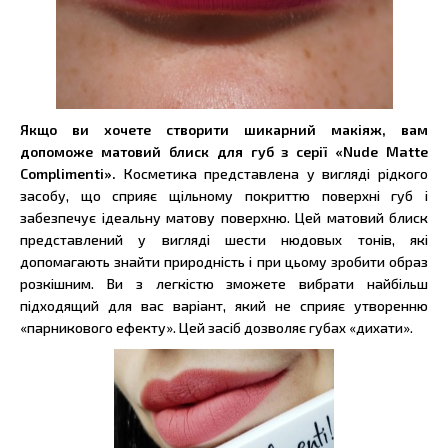
Якщо ви хочете створити шикарний макіяж, вам
допоможе матовий блиск для губ з серії «Nude Matte
Complimenti».
Косметика представлена у вигляді рідкого
засобу, що сприяє щільному покриттю поверхні губ і
забезпечує ідеальну матову поверхню. Цей матовий блиск
представлений у вигляді шести нюдовых тонів, які
допомагають знайти природність і при цьому зробити образ
розкішним. Ви з легкістю зможете вибрати найбільш
підходящий для вас варіант, який не сприяє утворенню
«парникового ефекту». Цей засіб дозволяє губах «дихати».