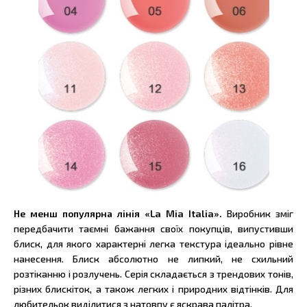
Не менш популярна лінія «La Mia Italia».
Виробник зміг
передбачити таємні бажання своїх покупців, випустивши
блиск, для якого характерні легка текстура ідеально рівне
нанесення. Блиск абсолютно не липкий, не схильний
розтіканню і розлучень. Серія складається з трендових тонів,
різних блискіток, а також легких і природних відтінків. Для
любительок виділитися з натовпу є яскрава палітра.