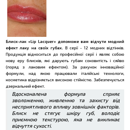
Блиск-лак «Lip Lacquer» допоможе вам відчути модний
ефект лаку на своїх губах.
В серії - 12 модних відтінків.
Продукція відноситься до професійної серії і являє собою
нову еру блисків, які дарують губам соковитість і сяйво
(поряд з лаковим ефектом). За рахунок інноваційної
формули, над якою працювали італійські технологи,
косметика відрізняється високою стійкістю. Забезпечується
дзеркальний ефект.
Вдосконалена формула сприяє
зволоженню, живленню та захисту від
несприятливого впливу зовнішніх факторів.
Блиск не стягує шкіру губ, володіє
приємною текстурою, яка не викликає
відчуття сухості.