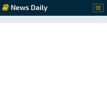
News Daily
Toggl
navig