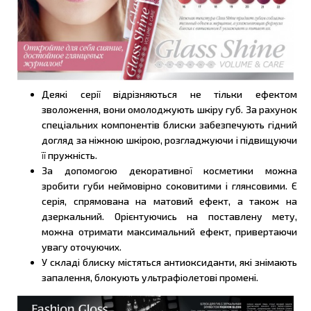
Деякі серії відрізняються не тільки ефектом
зволоження, вони омолоджують шкіру губ. За рахунок
спеціальних компонентів блиски забезпечують гідний
догляд за ніжною шкірою, розгладжуючи і підвищуючи
її пружність.
За допомогою декоративної косметики можна
зробити губи неймовірно соковитими і глянсовими. Є
серія, спрямована на матовий ефект, а також на
дзеркальний. Орієнтуючись на поставлену мету,
можна отримати максимальний ефект, привертаючи
увагу оточуючих.
У складі блиску містяться антиоксиданти, які знімають
запалення, блокують ультрафіолетові промені.