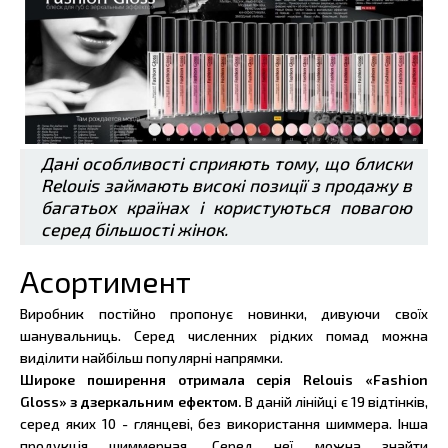
Дані особливості сприяють тому, що блиски
Relouis займають високі позиції з продажу в
багатьох країнах і користуються повагою
серед більшості жінок.
Асортимент
Виробник постійно пропонує новинки, дивуючи своїх
шанувальниць. Серед численних рідких помад можна
виділити найбільш популярні напрямки.
Широке поширення отримала серія Relouis «Fashion
Gloss» з дзеркальним ефектом.
В даній лінійці є 19 відтінків,
серед яких 10 - глянцеві, без використання шиммера. Інша
продукція шиммерная. Серед неї можна знайти