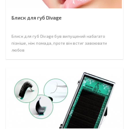
Блиск для губ Divage
Блиск для губ Divage був випущений набагато
пізніше, ніж помада, проте він встиг завоювати
любов