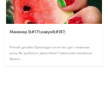
Манікюр &#171;кавун&#187;
Річний дизайн Приклади на нігтях Ідеї і новинки
року Як зробити самостійно? Наносимо малюнок
Френч