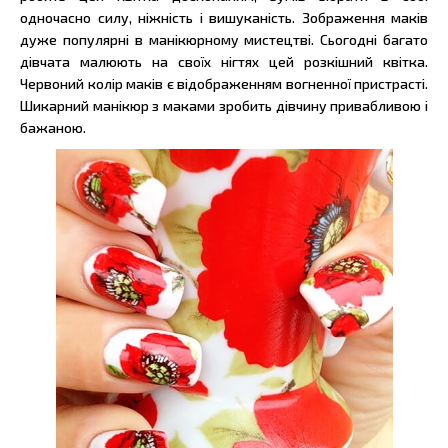
одночасно силу, ніжність і вишуканість. Зображення маків
дуже популярні в манікюрному мистецтві. Сьогодні багато
дівчата малюють на своїх нігтях цей розкішний квітка.
Червоний колір маків є відображенням вогненної пристрасті.
Шикарний манікюр з маками зробить дівчину привабливою і
бажаною.