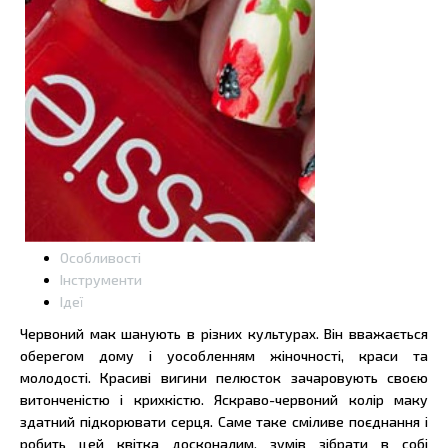
Особливості
Інструменти
Ідеї
Червоний мак шанують в різних культурах. Він вважається
оберегом дому і уособленням жіночності, краси та
молодості. Красиві вигини пелюсток зачаровують своєю
витонченістю і крихкістю. Яскраво-червоний колір маку
здатний підкорювати серця. Саме таке сміливе поєднання і
робить цей квітка досконалим, зумів зібрати в собі