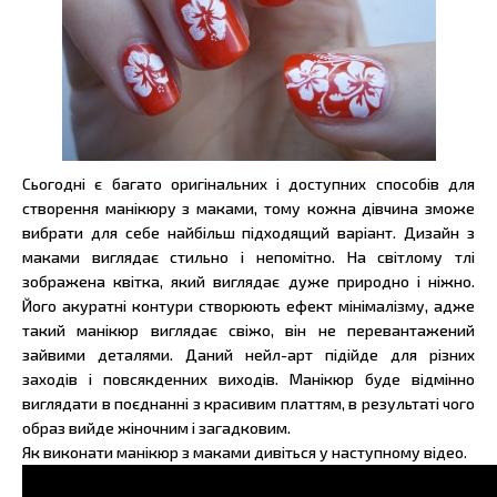
Сьогодні є багато оригінальних і доступних способів для
створення манікюру з маками, тому кожна дівчина зможе
вибрати для себе найбільш підходящий варіант. Дизайн з
маками виглядає стильно і непомітно. На світлому тлі
зображена квітка, який виглядає дуже природно і ніжно.
Його акуратні контури створюють ефект мінімалізму, адже
такий манікюр виглядає свіжо, він не перевантажений
зайвими деталями. Даний нейл-арт підійде для різних
заходів і повсякденних виходів. Манікюр буде відмінно
виглядати в поєднанні з красивим платтям, в результаті чого
образ вийде жіночним і загадковим.
Як виконати манікюр з маками дивіться у наступному відео.