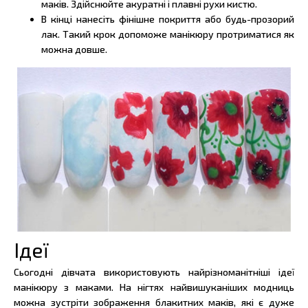
маків. Здійснюйте акуратні і плавні рухи кистю.
В кінці нанесіть фінішне покриття або будь-прозорий
лак. Такий крок допоможе манікюру протриматися як
можна довше.
Ідеї
Сьогодні дівчата використовують найрізноманітніші ідеї
манікюру з маками. На нігтях найвишуканіших модниць
можна зустріти зображення блакитних маків, які є дуже