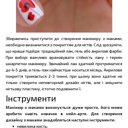
Збираючись приступити до створення манікюру з маками,
необхідно визначитися з покриттям для нігтів. Слід зрозуміти,
що краще підійде: традиційний лак, гель або акрилові фарби.
При виборі важливо враховувати стійкість лаку і термін
шкарпетки манікюру. Звичайний лак здатний протриматися
до 4-5 днів, а гель-лак найчастіше носиться місяць. Акрилове
покриття тримається 2-3 тижні, при цьому воно здатне не
тільки створити неповторний дизайн нігтів, але і зміцнити
нігтьову пластину, істотно подовжити її.
Інструменти
Манікюр з маками виконується дуже просто, його може
зробити навіть новачок в нейл-арте. Для створення
дизайну з маками знадобляться наступні інструменти:
невелика кисть;