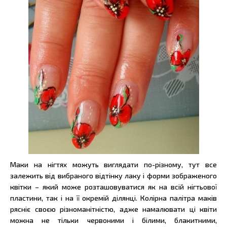
Маки на нігтях можуть виглядати по-різному, тут все
залежить від вибраного відтінку лаку і форми зображеного
квітки – який може розташовуватися як на всій нігтьової
пластини, так і на її окремій ділянці. Колірна палітра маків
рясніє своєю різноманітністю, адже намалювати ці квіти
можна не тільки червоними і білими, блакитними,