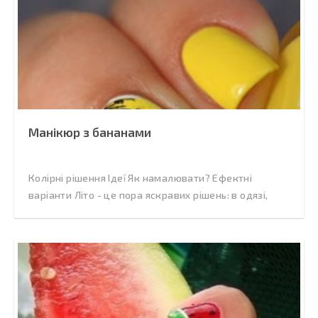
Манікюр з бананами
Колірні рішення Ідеї Як намалювати? Ефектні
варіанти Літо - це пора яскравих рішень: в одязі,