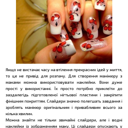
Якщо не вистачає часу на втілення прекрасних ідей у життя,
то це не привід для розпачу. Для створення манікюру з
маками можна використовувати наклейки. Вони дуже
прості у використанні. Їх просто потрібно приклеїти до
заздалегідь підготовленої нігтьової пластини і закріпити
фінішним покриттям. Слайдери значно полегшать завдання і
зроблять манікюр оригінальним і привабливим всього за
кілька хвилин.
Можна знайти не тільки звичайні слайдери, але і водні
наклейки із зображенням маку. Ці слайдери опускають у