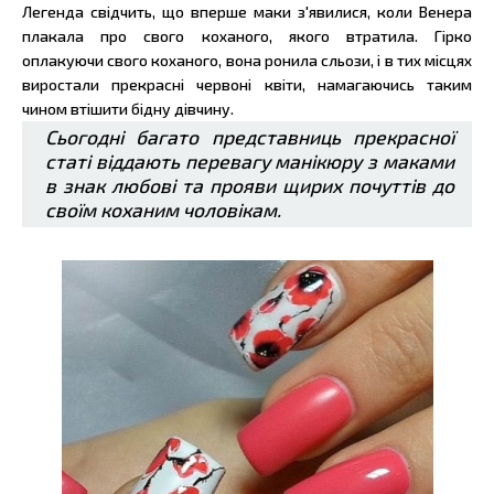
Легенда свідчить, що вперше маки з'явилися, коли Венера
плакала про свого коханого, якого втратила. Гірко
оплакуючи свого коханого, вона ронила сльози, і в тих місцях
виростали прекрасні червоні квіти, намагаючись таким
чином втішити бідну дівчину.
Сьогодні багато представниць прекрасної
статі віддають перевагу манікюру з маками
в знак любові та прояви щирих почуттів до
своїм коханим чоловікам.