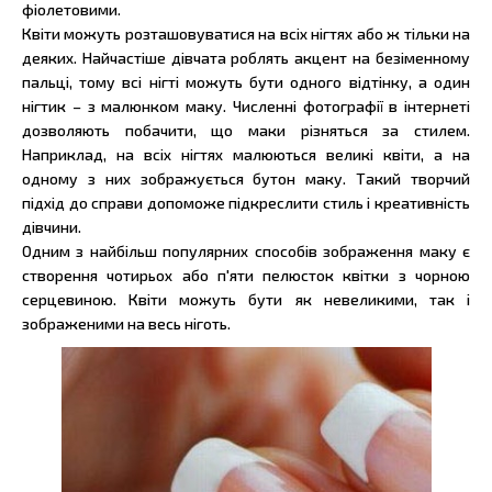
фіолетовими.
Квіти можуть розташовуватися на всіх нігтях або ж тільки на
деяких. Найчастіше дівчата роблять акцент на безіменному
пальці, тому всі нігті можуть бути одного відтінку, а один
нігтик – з малюнком маку. Численні фотографії в інтернеті
дозволяють побачити, що маки різняться за стилем.
Наприклад, на всіх нігтях малюються великі квіти, а на
одному з них зображується бутон маку. Такий творчий
підхід до справи допоможе підкреслити стиль і креативність
дівчини.
Одним з найбільш популярних способів зображення маку є
створення чотирьох або п'яти пелюсток квітки з чорною
серцевиною. Квіти можуть бути як невеликими, так і
зображеними на весь ніготь.