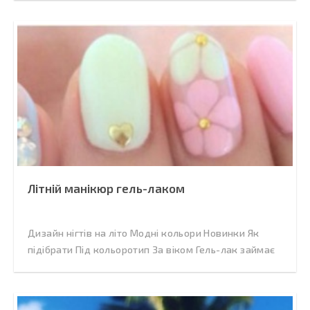
Літній манікюр гель-лаком
Дизайн нігтів на літо Модні кольори Новинки Як
підібрати Під кольоротип За віком Гель-лак займає