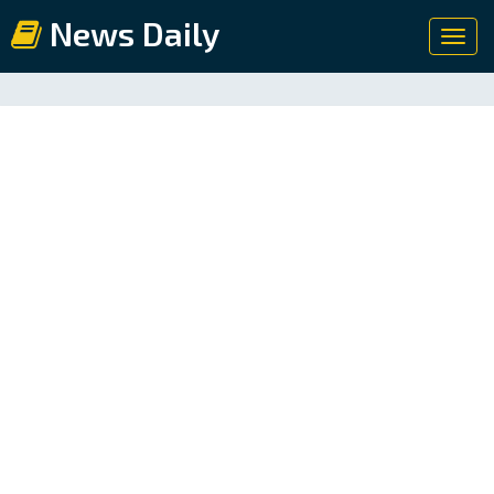
News Daily
Toggl
navig