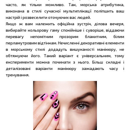
часто, як тільки можливо. Так, морська атрибутика,
виконана в стилі сучасної мультиплікації поліпшить ваш
настрій і розвеселити оточуючих вас людей.
Якщо ж вам належить офіційна зустріч, ділова вечеря,
вибирайте кольорову гаму спокійніше і суворіше, віддаючи
перевагу непомітним прозорим блакитним, білим
перламутровим відтінкам. Нечисленні декоративні елементи
в морському стилі додадуть вишуканості манікюру, не
обтяжуючи його. Такий варіант є універсальним, тому
експерименти можна починати з нього. Більш складні і
деталізовані варіанти манікюру зажадають часу і
тренування.