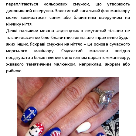
переплітаються кольорових смужок, що утворюють
дивовижний візерунок. Золотистий загальний фон манікюру
може «омиватися» синім або блакитним візерунком на
кінчику нігтя.
Деякі пальчики можна «одягнути» в смугастий тільник не
тільки класичних біло-блакитних квітів, але і практично будь-
яких інших. Яскраві смужки на нігтях – це основа сучасного
морського манікюру. Смугастий малюнок вигідно
поєднувати з більш ніжним однотонним варіантом манікюру,
жвавого тематичним малюнком, наприклад, якорем або
рибкою.