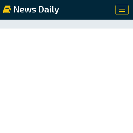
News Daily
Toggl
navig