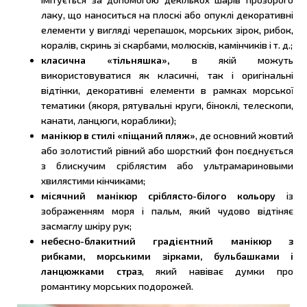
лаку, що наноситься на плоскі або опуклі декоративні
елементи у вигляді черепашок, морських зірок, рибок,
коралів, скринь зі скарбами, молюсків, камінчиків і т. д.;
класична «тільняшка»,
в якій можуть
використовуватися як класичні, так і оригінальні
відтінки, декоративні елементи в рамках морської
тематики (якоря, рятувальні круги, біноклі, телескопи,
канати, ланцюги, кораблики);
манікюр в стилі «піщаний пляж»
, де основний жовтий
або золотистий рівний або шорсткий фон поєднується
з блискучим сріблястим або ультрамариновыми
хвилястими кінчиками;
місячний манікюр сріблясто-білого кольору
із
зображенням моря і пальм, який чудово відтіняє
засмаглу шкіру рук;
небесно-блакитний градієнтний манікюр з
рибками, морськими зірками, бульбашками і
ланцюжками страз
, який навіває думки про
романтику морських подорожей.