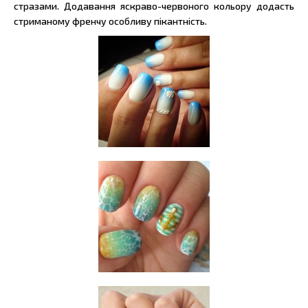
стразами. Додавання яскраво-червоного кольору додасть
стриманому френчу особливу пікантність.