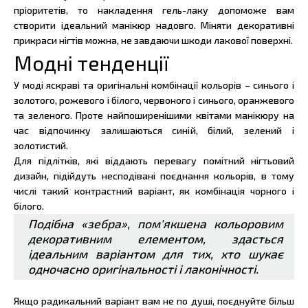
пріоритетів, то накладення гель-лаку допоможе вам
створити ідеальний манікюр надовго. Міняти декоративні
прикраси нігтів можна, не завдаючи шкоди лакової поверхні.
Модні тенденції
У моді яскраві та оригінальні комбінації кольорів – синього і
золотого, рожевого і білого, червоного і синього, оранжевого
та зеленого. Проте найпоширенішими квітами манікюру на
час відпочинку залишаються синій, білий, зелений і
золотистий.
Для підлітків, які віддають перевагу помітний нігтьовий
дизайн, підійдуть несподівані поєднання кольорів, в тому
числі такий контрастний варіант, як комбінація чорного і
білого.
Подібна «зебра», пом'якшена кольоровим
декоративним елементом, здасться
ідеальним варіантом для тих, хто шукає
одночасно оригінальності і лаконічності.
Якщо радикальний варіант вам не по душі, поєднуйте більш