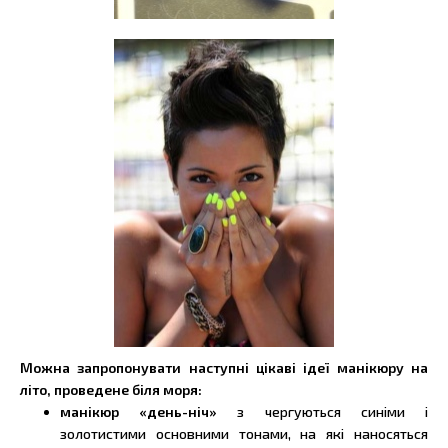
Можна запропонувати наступні цікаві ідеї манікюру на
літо, проведене біля моря:
манікюр «день-ніч»
з чергуються синіми і
золотистими основними тонами, на які наносяться