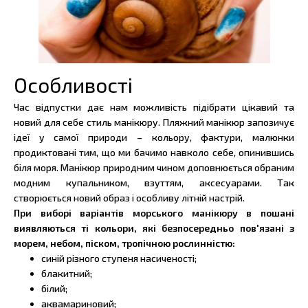
Особливості
Час відпустки дає нам можливість підібрати цікавий та
новий для себе стиль манікюру. Пляжний манікюр запозичує
ідеї у самої природи – кольору, фактури, малюнки
продиктовані тим, що ми бачимо навколо себе, опинившись
біля моря. Манікюр природним чином доповнюється обраним
модним купальником, взуттям, аксесуарами. Так
створюється новий образ і особливу літній настрій.
При виборі варіантів морського манікюру в пошані
виявляються ті кольори, які безпосередньо пов'язані з
морем, небом, піском, тропічною рослинністю:
синій різного ступеня насиченості;
блакитний;
білий;
аквамариновий;