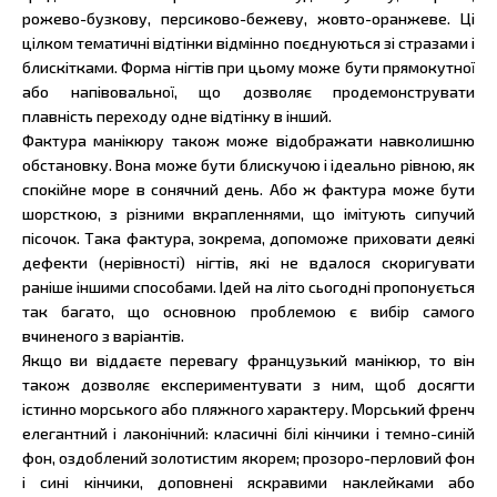
рожево-бузкову, персиково-бежеву, жовто-оранжеве. Ці
цілком тематичні відтінки відмінно поєднуються зі стразами і
блискітками. Форма нігтів при цьому може бути прямокутної
або напівовальної, що дозволяє продемонструвати
плавність переходу одне відтінку в інший.
Фактура манікюру також може відображати навколишню
обстановку. Вона може бути блискучою і ідеально рівною, як
спокійне море в сонячний день. Або ж фактура може бути
шорсткою, з різними вкрапленнями, що імітують сипучий
пісочок. Така фактура, зокрема, допоможе приховати деякі
дефекти (нерівності) нігтів, які не вдалося скоригувати
раніше іншими способами. Ідей на літо сьогодні пропонується
так багато, що основною проблемою є вибір самого
вчиненого з варіантів.
Якщо ви віддаєте перевагу французький манікюр, то він
також дозволяє експериментувати з ним, щоб досягти
істинно морського або пляжного характеру. Морський френч
елегантний і лаконічний: класичні білі кінчики і темно-синій
фон, оздоблений золотистим якорем; прозоро-перловий фон
і сині кінчики, доповнені яскравими наклейками або