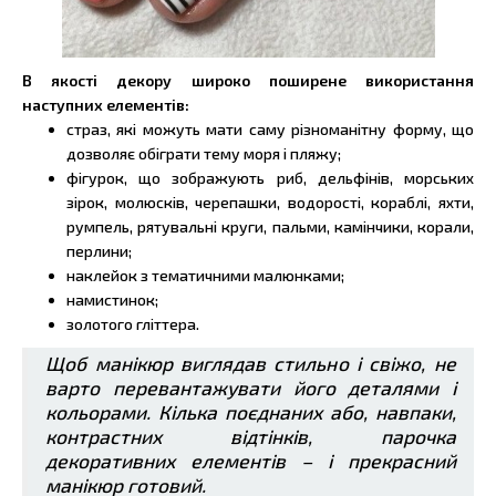
В якості декору широко поширене використання
наступних елементів:
страз, які можуть мати саму різноманітну форму, що
дозволяє обіграти тему моря і пляжу;
фігурок, що зображують риб, дельфінів, морських
зірок, молюсків, черепашки, водорості, кораблі, яхти,
румпель, рятувальні круги, пальми, камінчики, корали,
перлини;
наклейок з тематичними малюнками;
намистинок;
золотого гліттера.
Щоб манікюр виглядав стильно і свіжо, не
варто перевантажувати його деталями і
кольорами. Кілька поєднаних або, навпаки,
контрастних відтінків, парочка
декоративних елементів – і прекрасний
манікюр готовий.