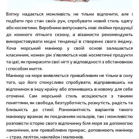
Влітку надається можливість не тільки відпочити, але і
подбати про стан своїх рук, спробувати новий стиль одягу
або косметики. Виробники випускають нові лінійки продукції
до кожного літнього сезону, а візажисти рекомендують
використовувати модні тенденції в створенні свого іміджу.
Хоча морський манікюр у своїй основі залишається
класичним, кожен рік з'являються нові косметичні продукти
та ідеї, як прикрасити свої нігті у відповідності з обстановкою
і способом життя.
Манікюр на море виявляється привабливим не тільки в силу
того, що його спокусливо спробувати, відправившись на
відпочинок в іншу країну або опинившись в новому для себе
оточенні. Сам морський стиль асоціюється з такими
поняттями, як свобода, безтурботність, розкутість, радість та
близькість до стихії. Різноманітність варіантів такого
манікюру вражає як поєднанням кольорів, так і можливістю
розповісти історію свого відпочинку біля моря за допомогою
лаконічних, але привабливих прикрас, доповнюють манікюр
– страз, леліток, наклейок і малюнків.