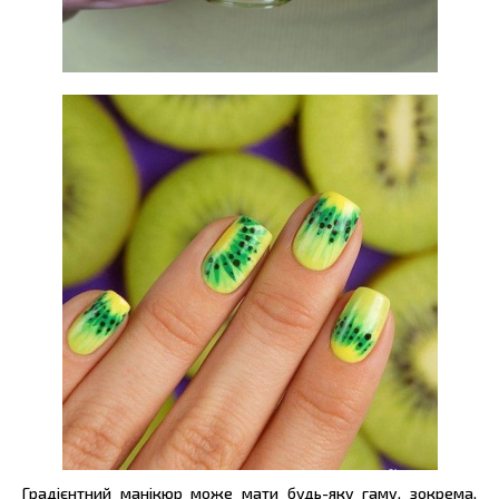
Градієнтний манікюр може мати будь-яку гаму, зокрема,