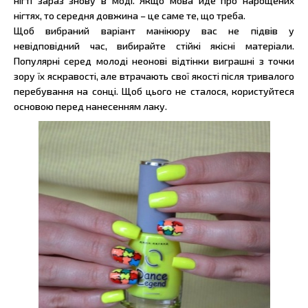
нігті зараз знову в моді. Якщо мова йде про нарощених
нігтях, то середня довжина – це саме те, що треба.
Щоб вибраний варіант манікюру вас не підвів у
невідповідний час, вибирайте стійкі якісні матеріали.
Популярні серед молоді неонові відтінки виграшні з точки
зору їх яскравості, але втрачають свої якості після тривалого
перебування на сонці. Щоб цього не сталося, користуйтеся
основою перед нанесенням лаку.