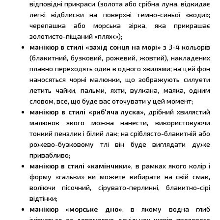
відповідні прикраси (золота або срібна луна, відкидає
легкі відблиски на поверхні темно-синьої «води»;
черепашка або морська зірка, яка прикрашає
золотисто-піщаний «пляж»);
манікюр в стилі «захід сонця на морі»
з 3-4 кольорів
(блакитний, бузковий, рожевий, жовтий), накладених
плавно переходять один в одного хвилями; на цей фон
наносяться чорні малюнки, що зображують силуети
летить чайки, пальми, яхти, вулкана, маяка, одним
словом, все, що буде вас оточувати у цей момент;
манікюр в стилі «риб'яча луска»
, дрібний хвилястий
малюнок якого можна нанести, використовуючи
тонкий пензлик і білий лак; на сріблясто-блакитній або
рожево-бузковому тлі він буде виглядати дуже
привабливо;
манікюр в стилі «камінчики»
, в рамках якого колір і
форму «гальки» ви можете вибирати на свій смак,
воліючи пісочний, сірувато-перлинні, блакитно-сірі
відтінки;
манікюр «морське дно»
, в якому водна глиб
імітується за допомогою декількох шарів прозорого