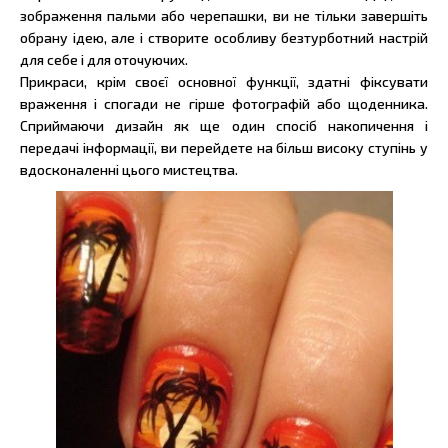
зображення пальми або черепашки, ви не тільки завершіть
обрану ідею, але і створите особливу безтурботний настрій
для себе і для оточуючих.
Прикраси, крім своєї основної функції, здатні фіксувати
враження і спогади не гірше фотографій або щоденника.
Сприймаючи дизайн як ще один спосіб накопичення і
передачі інформації, ви перейдете на більш високу ступінь у
вдосконаленні цього мистецтва.