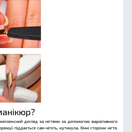
манікюр?
омплексний догляд за нігтями за допомогою варіативного
кції піддається сам ніготь, кутикула, бічні сторони нігтя,