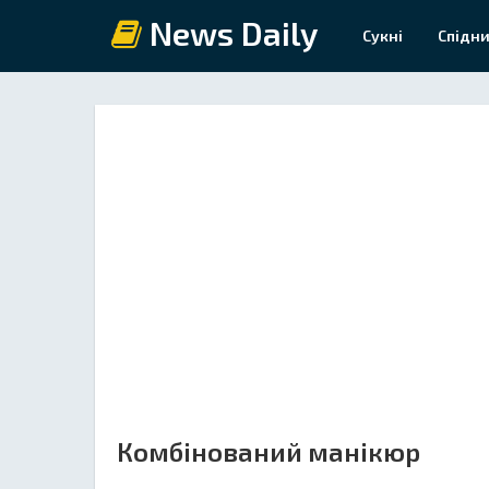
News Daily
Сукні
Спідни
Комбінований манікюр