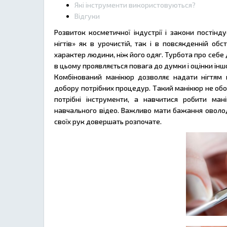
Які інструменти використовуються?
Відгуки
Розвиток косметичної індустрії і закони постін
нігтів» як в урочистій, так і в повсякденній об
характер людини, ніж його одяг. Турбота про себ
в цьому проявляється повага до думки і оцінки інш
Комбінований манікюр дозволяє надати нігтям 
добору потрібних процедур. Такий манікюр не обо
потрібні інструменти, а навчитися робити м
навчального відео. Важливо мати бажання оволоді
своїх рук довершать розпочате.