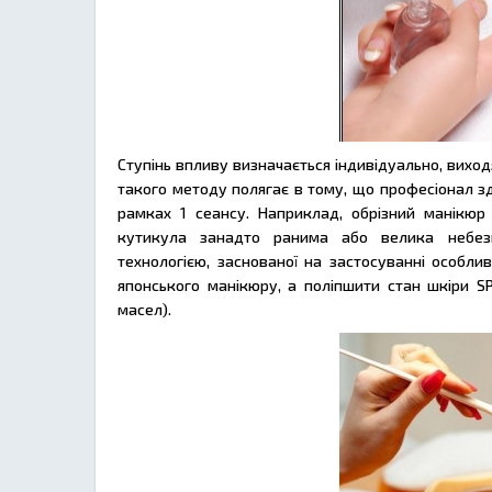
Ступінь впливу визначається індивідуально, виходя
такого методу полягає в тому, що професіонал зд
рамках 1 сеансу. Наприклад, обрізний манікю
кутикула занадто ранима або велика небезп
технологією, заснованої на застосуванні особли
японського манікюру, а поліпшити стан шкіри 
масел).