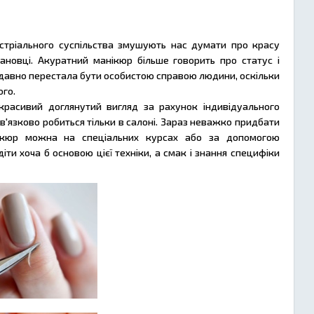
дустріального суспільства змушують нас думати про красу
становці. Акуратний манікюр більше говорить про статус і
е давно перестала бути особистою справою людини, оскільки
ого.
красивий доглянутий вигляд за рахунок індивідуального
в'язково робиться тільки в салоні. Зараз неважко придбати
анікюр можна на спеціальних курсах або за допомогою
ти хоча б основою цієї техніки, а смак і знання специфіки