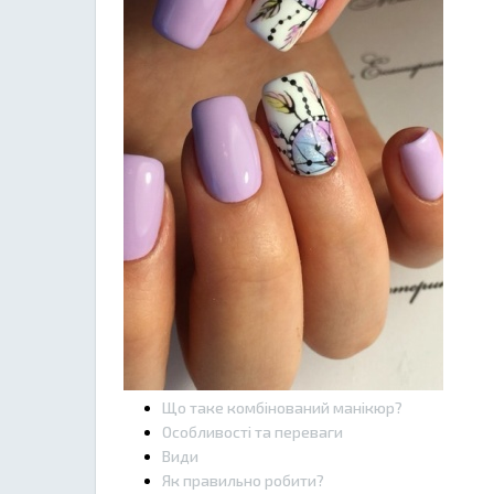
Що таке комбінований манікюр?
Особливості та переваги
Види
Як правильно робити?