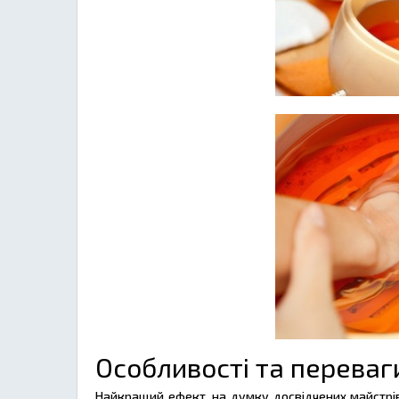
Особливості та переваг
Найкращий ефект, на думку досвідчених майстрів,