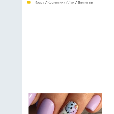
/
/
/
Краса
Косметика
Лак
Для нігтів