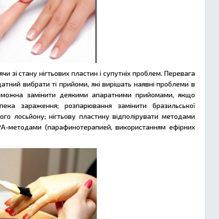
чи зі стану нігтьових пластин і супутніх проблем. Перевага
атний вибрати ті прийоми, які вирішать наявні проблеми в
р можна замінити деякими апаратними прийомами, якщо
ека зараження; розпарювання замінити бразильської
вого лосьйону; нігтьову пластину відполірувати методами
SPA-методами (парафинотерапией, використанням ефірних