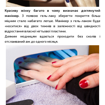
Красиву жінку багато в чому визначає доглянутий
манікюр.
З появою гель-лаку зберегти покриття більш
міцним стало набагато легше. Манікюр з гель-лаком буде
«носитися» від двох тижнів в залежності від швидкості
відростання власної нігтьової пластини.
Деяким модницям вдається проходити без сколів і
отслаиваний аж до одного місяця.