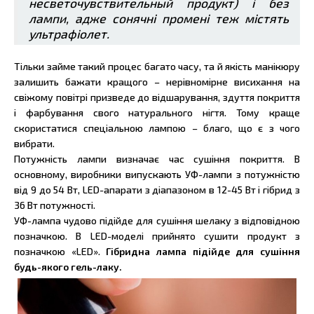
несветочувствительный продукт) і без
лампи, адже сонячні промені теж містять
ультрафіолет.
Тільки займе такий процес багато часу, та й якість манікюру
залишить бажати кращого – нерівномірне висихання на
свіжому повітрі призведе до відшарування, здуття покриття
і фарбування свого натурального нігтя. Тому краще
скористатися спеціальною лампою – благо, що є з чого
вибрати.
Потужність лампи визначає час сушіння покриття. В
основному, виробники випускають УФ-лампи з потужністю
від 9 до 54 Вт, LED-апарати з діапазоном в 12-45 Вт і гібрид з
36 Вт потужності.
УФ-лампа чудово підійде для сушіння шелаку з відповідною
позначкою. В LED-моделі прийнято сушити продукт з
позначкою «LED».
Гібридна лампа підійде для сушіння
будь-якого гель-лаку.