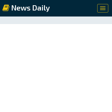
News Daily
Toggl
navig