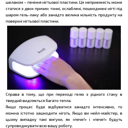
шелаком – печіння нігтьової пластини. Ця неприємність може
статися з двох причин: тонкі, ослаблені, пошкоджені нігті під
шаром гель-лаку або занадто велика кількість продукту на
поверхні нігтьової пластини.
Справа в тому, що при переході гелю з рідкого стану в
твердий виділяється багато тепла.
Якщо процес буде відбуватися занадто інтенсивно, то
можна істотно зашкодити ніготь. Якщо ви нейл-майстер, в
цьому випадку такі вигуки, як «пече!» і «пече!» будуть
супроводжувати всю вашу роботу.