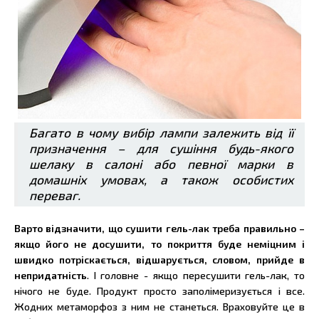
Багато в чому вибір лампи залежить від її
призначення – для сушіння будь-якого
шелаку в салоні або певної марки в
домашніх умовах, а також особистих
переваг.
Варто відзначити, що сушити гель-лак треба правильно –
якщо його не досушити, то покриття буде неміцним і
швидко потріскається, відшарується, словом, прийде в
непридатність
. І головне - якщо пересушити гель-лак, то
нічого не буде. Продукт просто заполімеризується і все.
Жодних метаморфоз з ним не станеться. Враховуйте це в