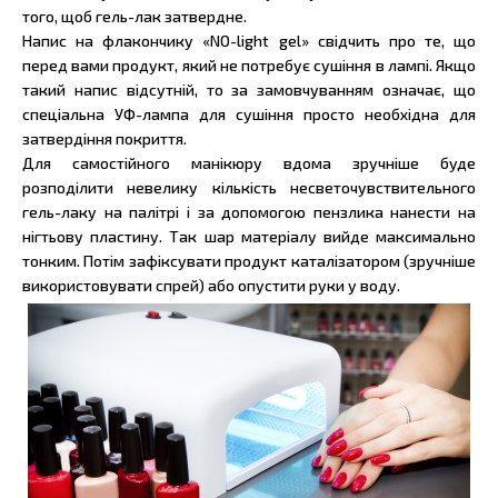
того, щоб гель-лак затвердне.
Напис на флакончику «NO-light gel» свідчить про те, що
перед вами продукт, який не потребує сушіння в лампі. Якщо
такий напис відсутній, то за замовчуванням означає, що
спеціальна УФ-лампа для сушіння просто необхідна для
затвердіння покриття.
Для самостійного манікюру вдома зручніше буде
розподілити невелику кількість несветочувствительного
гель-лаку на палітрі і за допомогою пензлика нанести на
нігтьову пластину. Так шар матеріалу вийде максимально
тонким. Потім зафіксувати продукт каталізатором (зручніше
використовувати спрей) або опустити руки у воду.