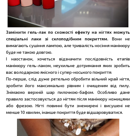
Замінити гель-лак по схожості ефекту на нігтях можуть
спеціальні лаки зі склоподібним покриттям.
Вони не
вимагають сушіння лампою, але тривалість носіння манікюру
буде не такою довгою.
І наостанок, хочеться відзначити послідовність етапів
манікюру гель-лаком, неухильне дотримання яких зробить
вас володаркою якісного і супер-носького покриття:
По-перше, слід дуже ретельно обробити вільний край нігтя,
зробити його максимально рівним і очищеним від пилу.
Знімаємо верхній шар пилочкою-бафом. Особливо дане
правило застосовується до нігтям після манікюру ножицями
або фрезою. Нігті повинні бути знежирені і висушені не
менше 10 хвилин, інакше покриття буде відшаровуватися.