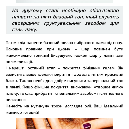
На другому етапі необхідно обов'язково
нанести на нігті базовий топ, який служить
своєрідним грунтувальним засобом для
гель-лаку.
Потім слід нанести базовий шелак вибраного вами відтінку.
Основне правило при цьому – шар повинен бути
максимально тонким! Висушуємо кожен шар у лампі для
полімеризації.
І нарешті, останній етап – покриття фінішним гелем. Він
захистить ваше шелак-покриття і додасть нігтям красивий
блиск. Також необхідно добре висушити завершальний топ
в лампі. Якщо фінішне покриття, висихаючи, утворює липку
плівку, то слід прибрати її спеціальним засобом після повного
висихання.
Нанесіть на кутикулу трохи доглядає олії. Ваш ідеальний
манікюр готовий!