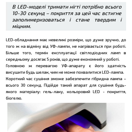
В LED-моделі тримати нігті потрібно всього
10-30 секунд – покриття за цей час встигне
заполимеризоваться і стане твердим і
міцним.
LED-обладнання має невеликі розміри, що дуже зручно, до
того ж на відміну від УФ-лампи, не нагрівається при роботі.
Більше того, термін експлуатації світлодіодних ламп в
середньому досягає 5 років, що дуже економний у роботі.
Головною ж перевагою УФ-апарату є його здатність
висушити будь шелак, чим не може похвалитися LED-лампа.
Короткий час сушіння зможе забезпечити гібридна лампа –
всього 30 секунд. Підійде такий апарат для сушіння будь-
якого матеріалу: гель-лаку, кольоровий LED - покриття,
біогелю.