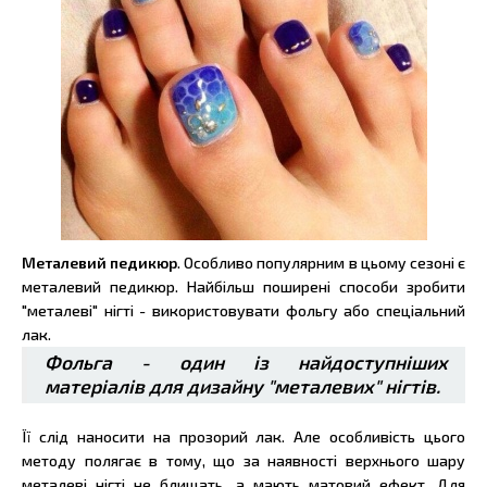
Металевий педикюр
. Особливо популярним в цьому сезоні є
металевий педикюр. Найбільш поширені способи зробити
"металеві" нігті - використовувати фольгу або спеціальний
лак.
Фольга - один із найдоступніших
матеріалів для дизайну "металевих" нігтів.
Її слід наносити на прозорий лак. Але особливість цього
методу полягає в тому, що за наявності верхнього шару
металеві нігті не блищать, а мають матовий ефект.
Для