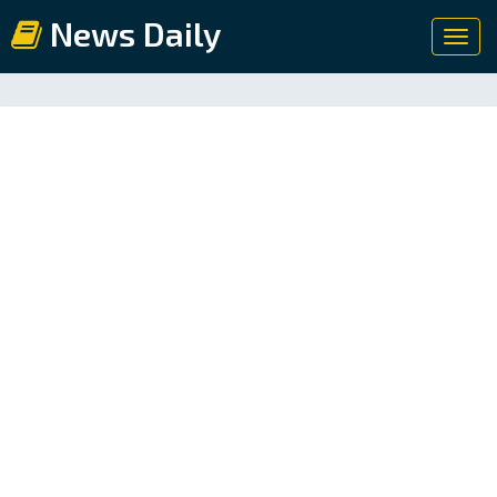
News Daily
Toggl
navig