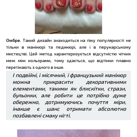
Омбре
. Такий дизайн знаходиться на піку популярності не
тільки в манікюрі та педикюрі, але і в перукарському
мистецтві. Цей метод характеризується відсутністю чітких
меж між кольорами, тому здається, що відтінки плавно
перетікають з одного в інше.
І подвійні, і місячний, і французький манікюр
можна прикрасити декоративними
елементами, такими як блискітки, стрази,
бульонки, але робити це потрібно дуже
обережно, дотримуючись почуття міри,
інакше є шанс отримати абсолютно
позбавлені смаку нігті.