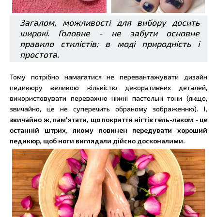
Загалом, можливості для вибору досить
широкі. Головне - не забути основне
правило стилістів: в моді природність і
простота.
Тому потрібно намагатися не перевантажувати дизайн
педикюру великою кількістю декоративних деталей,
використовувати переважно ніжні пастельні тони (якщо,
звичайно, це не суперечить обраному зображенню).
І,
звичайно ж, пам'ятати, що покриття нігтів гель-лаком - це
останній штрих, якому повинен передувати хороший
педикюр, щоб ноги виглядали дійсно досконалими.