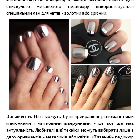
блискучого металевого педикюру використовується
спеціальний лак для нігтів - золотий або срібний.
Орнаменти
. Нігті можуть бути прикрашені різноманітними
малюнками і квітковими візерунками - це все ще має
актуальність. Любителі цієї техніки можуть вибирати лише з
двох орнаментів - метеликів або квітів. «В'язаний» педикюр