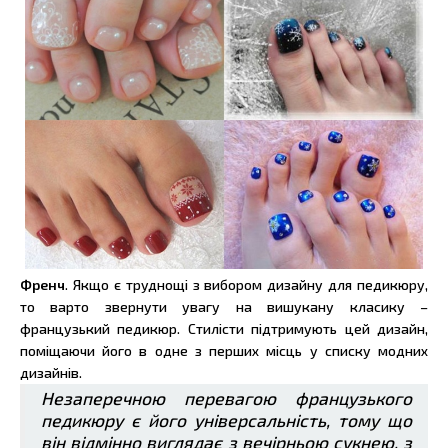
Френч
. Якщо є труднощі з вибором дизайну для педикюру,
то варто звернути увагу на вишукану класику –
французький педикюр. Стилісти підтримують цей дизайн,
поміщаючи його в одне з перших місць у списку модних
дизайнів.
Незаперечною перевагою французького
педикюру є його універсальність, тому що
він відмінно виглядає з вечірньою сукнею, з