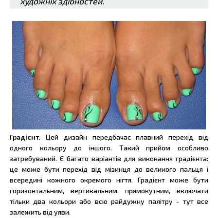
художніх здібностей.
Градієнт
. Цей дизайн передбачає плавний перехід від
одного кольору до іншого. Такий прийом особливо
затребуваний. Є багато варіантів для виконання градієнта:
це може бути перехід від мізинця до великого пальця і
всередині кожного окремого нігтя. Градієнт може бути
горизонтальним, вертикальним, прямокутним, включати
тільки два кольори або всю райдужну палітру - тут все
залежить від уяви.