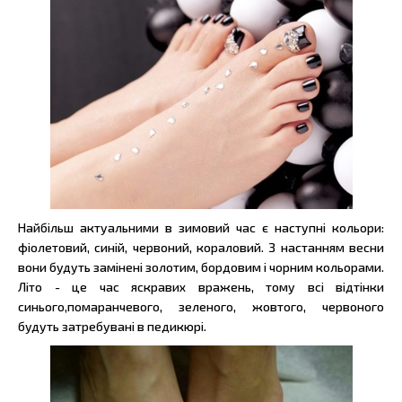
Найбільш актуальними в зимовий час є наступні кольори:
фіолетовий, синій, червоний, кораловий. З настанням весни
вони будуть замінені золотим, бордовим і чорним кольорами.
Літо - це час яскравих вражень, тому всі відтінки
синього,помаранчевого, зеленого, жовтого, червоного
будуть затребувані в педикюрі.