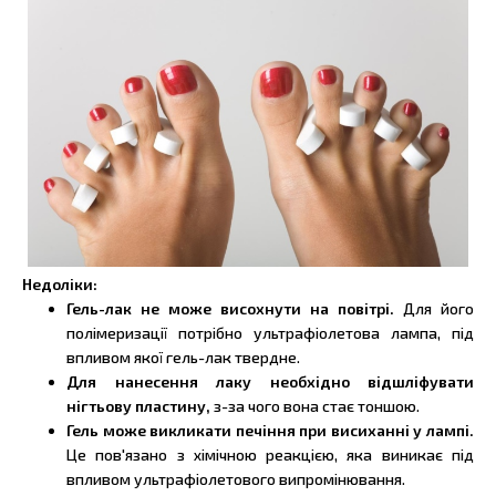
Недоліки:
Гель-лак не може висохнути на повітрі.
Для його
полімеризації потрібно ультрафіолетова лампа, під
впливом якої гель-лак твердне.
Для нанесення лаку необхідно відшліфувати
нігтьову пластину,
з-за чого вона стає тоншою.
Гель може викликати печіння при висиханні у лампі.
Це пов'язано з хімічною реакцією, яка виникає під
впливом ультрафіолетового випромінювання.