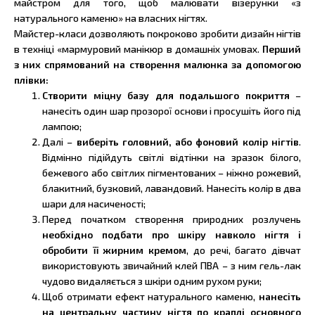
майстром для того, щоб малювати візерунки «з
натурального каменю» на власних нігтях.
Майстер-класи дозволяють покроково зробити дизайн нігтів
в техніці «мармуровий манікюр в домашніх умовах.
Перший
з них спрямований на створення малюнка за допомогою
плівки:
Створити міцну базу для подальшого покриття
–
нанесіть один шар прозорої основи і просушіть його під
лампою;
Далі –
виберіть головний, або фоновий колір нігтів
.
Відмінно підійдуть світлі відтінки на зразок білого,
бежевого або світлих пігментованих – ніжно рожевий,
блакитний, бузковий, лавандовий. Нанесіть колір в два
шари для насиченості;
Перед початком створення природних розлучень
необхідно подбати про шкіру навколо нігтя і
обробити її жирним кремом
, до речі, багато дівчат
використовують звичайний клей ПВА – з ним гель-лак
чудово видаляється з шкіри одним рухом руки;
Щоб отримати ефект натурального каменю,
нанесіть
на центральну частину нігтя по краплі основного