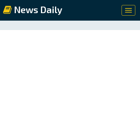
News Daily
Toggl
navig