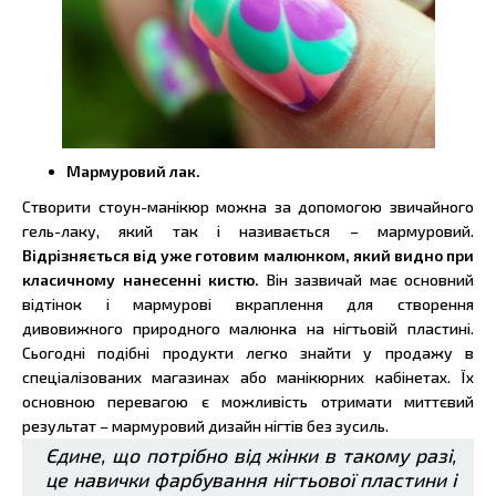
Мармуровий лак.
Створити стоун-манікюр можна за допомогою звичайного
гель-лаку, який так і називається – мармуровий.
Відрізняється від уже готовим малюнком, який видно при
класичному нанесенні кистю.
Він зазвичай має основний
відтінок і мармурові вкраплення для створення
дивовижного природного малюнка на нігтьовій пластині.
Сьогодні подібні продукти легко знайти у продажу в
спеціалізованих магазинах або манікюрних кабінетах. Їх
основною перевагою є можливість отримати миттєвий
результат – мармуровий дизайн нігтів без зусиль.
Єдине, що потрібно від жінки в такому разі,
це навички фарбування нігтьової пластини і