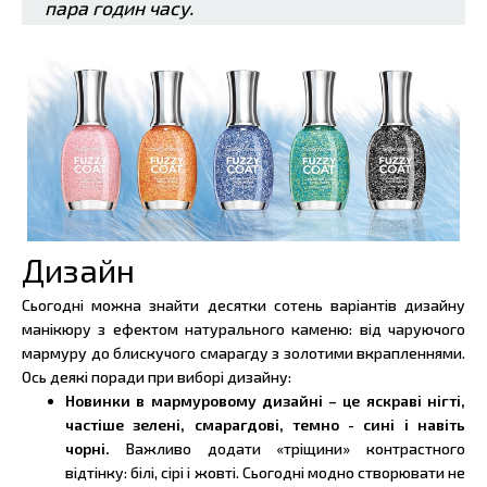
пара годин часу.
Дизайн
Сьогодні можна знайти десятки сотень варіантів дизайну
манікюру з ефектом натурального каменю: від чаруючого
мармуру до блискучого смарагду з золотими вкрапленнями.
Ось деякі поради при виборі дизайну:
Новинки в мармуровому дизайні – це яскраві нігті,
частіше зелені, смарагдові, темно - сині і навіть
чорні.
Важливо додати «тріщини» контрастного
відтінку: білі, сірі і жовті. Сьогодні модно створювати не