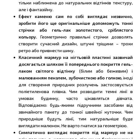
тільки наближена до натуральних відтінків текстуру,
але і фантазійну.
Ефект каменю сам по собі виглядає незвично,
зробити його ще оригінальніше допоможуть тонкі
стрічки або гель-лак золотистого, сріблястого
кольору.
Геометрично правильні стрічки дозволять
створити сучасний дизайн, штучні тріщини – трохи
ретро або привнести шику.
Класичний мармур на нігтьовій пластині зазвичай
досягається шляхом її попереднього покриття гель-
лаком світлого відтінку
(білим або бежевим)
і
малюванням пензлем, зубочисткою або голкою
, іноді
для створення природних розлучень застосовується
поліетиленова плівка. Чим розводити темні лінії в
умовах будинку, часто цікавляться дівчата.
Відповідаємо: будь-якими підручними засобами від
звичайного пакету до тонкої швейної куточки. Чим
природніше будуть лінії, тим натуральніше буде
виглядати малюнок. Не варто гнатися за геометрією.
Симпатично виглядає покриття під мармур не на