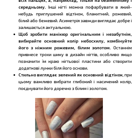
всіх пальцях, а, наприклад, тільки на безіменному і
середньому.
Інші нігті можна пофарбувати в який-
небудь приглушений відтінок, блакитний, рожевий,
білий або бежевий. Асиметрія завжди виглядає добре і
залишається актуальною.
Щоб зробити манікюр оригінальним і незабутнім,
вибирайте основний колір небосхилу, комбінуйте
його з ніжним рожевим, білим золотом.
Останнім
привнесе трохи шику в дизайн нігтів, особливо якщо
позначити їм краю нігтьової пластини або створити
додаткові лунки біля його основи.
Стильно виглядає зелений як основний відтінок
, при
цьому важливо вибрати глибокий і насичений колір,
поєднувати його доречно з білим і золотом.