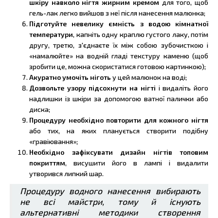
шкіру навколо нігтя жирним кремом
для того, щоб
гель-лак легко вийшов з неї після нанесення малюнка;
Підготуйте невелику ємність з водою кімнатної
температури
, капніть одну краплю густого лаку, потім
другу, третю, з'єднаєте їх між собою зубочисткою і
«намалюйте» на водній гладі текстуру каменю (щоб
зробити це, можна скористатися готовою картинкою);
Акуратно умочіть ніготь
у цей малюнок на воді;
Дозвольте узору підсохнути на нігті
і видаліть його
надлишки із шкіри за допомогою ватної палички або
диска;
Процедуру необхідно повторити для кожного нігтя
або тих, на яких планується створити подібну
«гравіювання»;
Необхідно зафіксувати дизайн нігтів топовим
покриттям
, висушити його в лампі і видалити
утворився липкий шар.
Процедуру водного нанесення вибирають
не всі майстри, тому й існують
альтернативні методики створення