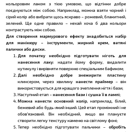
кольоровим лаком з тією умовою, що відтінки добре
поєднуються між собою. Наприклад, можна взяти чорний і
сірий колір або вибрати щось яскраво – рожевий, блакитний,
зелений. Ще одне правило – нехай хоча б два кольори
контрастують між собою.
Для створення мармурового ефекту знадобиться набір
для манікюру – інструменти, жирний крем, ватяні
палички або диски.
Для початку необхідно підготувати ніготь для
нанесення лаку
: надати йому форму, видалити
кутикулу і вирівняти поверхню спеціальним бафиком;
Далі необхідно добре знежирити пластину
клинсером, через хвилину
нанести праймер
– він
використовується для кращого зчеплення нігтя і бази;
Наступний етап –
нанесення бази і сушка її в лампі
;
Можна нанести основний колір
, наприклад, білий,
бежевий або будь-який інший. Цей етап проміжний і не
обов'язковий. Він необхідний, якщо ви плануєте
створити легку текстуру каменю на світлому фоні;
Тепер необхідно підготувати пальчики –
обробіть