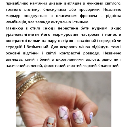
привабливо кам'яний дизайн виглядає з лунками світлого,
темного відтінку, блискучими або прозорими. Незвично
мармур поєднується з класичним френчем – рідкісна
комбінація, але завжди актуальна і стильна.
Манікюр в стилі «нюд» перестане бути нудним, якщо
урізноманітнити його мармуровим настроєм і нанести
контрастні плями на пару нагідок
– вказівний і середній чи
середній і безіменний. Для яскравих жінок підійдуть темні
основні відтінки і світлі контрастні розводи. Незвично
виглядає синій і білий з вкрапленнями золота, рівно як і
насичений зелений, фіолетовий, жовтий, чорний, блакитний.