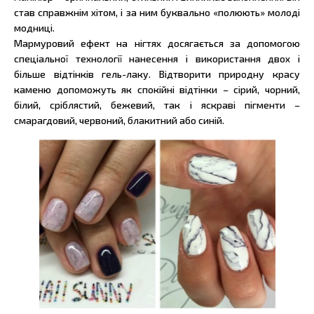
став справжнім хітом, і за ним буквально «полюють» молоді
модниці.
Мармуровий ефект на нігтях досягається за допомогою
спеціальної технології нанесення і використання двох і
більше відтінків гель-лаку. Відтворити природну красу
каменю допоможуть як спокійні відтінки – сірий, чорний,
білий, сріблястий, бежевий, так і яскраві пігменти –
смарагдовий, червоний, блакитний або синій.