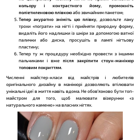
кольору і контрастного йому
,
промокніть
поліетиленовою плівкою
або звичайним пакетом;
Тепер акуратно зніміть цю плівку
, дозвольте лаку
трохи «пограти» на нігті і прийняти природну форму,
видаліть його надлишки із шкіри за допомогою ватної
палички або диска, просушіть в лампі нігтьову
пластину;
Тепер ту ж процедуру необхідно провести з іншими
пальчиками і вже
після закріпити стоун-манікюр
топовим покриттям
.
Численні майстер-класи від майстрів і любителів
оригінального дизайну в манікюрі дозволяють втілювати
унікальні ідеї в життя навіть вдома. Не обов'язково бути топ-
майстром для того, щоб малювати візерунки «з
натурального каменю» на власних нігтях.