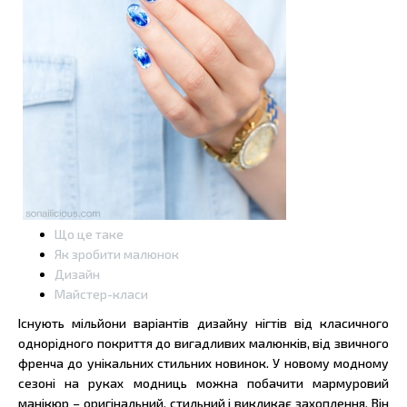
Що це таке
Як зробити малюнок
Дизайн
Майстер-класи
Існують мільйони варіантів дизайну нігтів від класичного
однорідного покриття до вигадливих малюнків, від звичного
френча до унікальних стильних новинок. У новому модному
сезоні на руках модниць можна побачити мармуровий
манікюр – оригінальний, стильний і викликає захоплення. Він