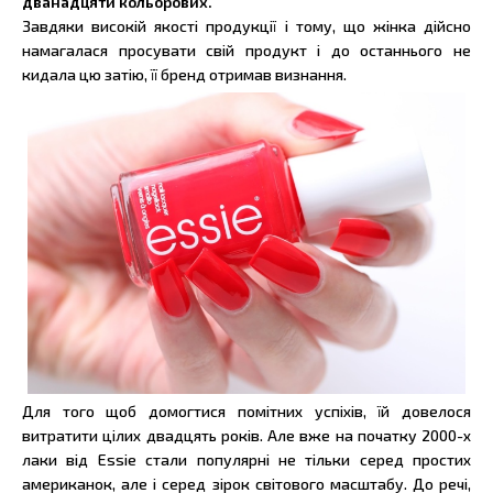
дванадцяти кольорових.
Завдяки високій якості продукції і тому, що жінка дійсно
намагалася просувати свій продукт і до останнього не
кидала цю затію, її бренд отримав визнання.
Для того щоб домогтися помітних успіхів, їй довелося
витратити цілих двадцять років. Але вже на початку 2000-х
лаки від Essie стали популярні не тільки серед простих
американок, але і серед зірок світового масштабу. До речі,