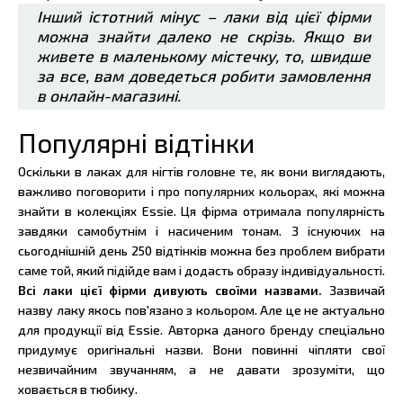
Інший істотний мінус – лаки від цієї фірми
можна знайти далеко не скрізь. Якщо ви
живете в маленькому містечку, то, швидше
за все, вам доведеться робити замовлення
в онлайн-магазині.
Популярні відтінки
Оскільки в лаках для нігтів головне те, як вони виглядають,
важливо поговорити і про популярних кольорах, які можна
знайти в колекціях Essie. Ця фірма отримала популярність
завдяки самобутнім і насиченим тонам. З існуючих на
сьогоднішній день 250 відтінків можна без проблем вибрати
саме той, який підійде вам і додасть образу індивідуальності.
Всі лаки цієї фірми дивують своїми назвами.
Зазвичай
назву лаку якось пов'язано з кольором. Але це не актуально
для продукції від Essie. Авторка даного бренду спеціально
придумує оригінальні назви. Вони повинні чіпляти свої
незвичайним звучанням, а не давати зрозуміти, що
ховається в тюбику.