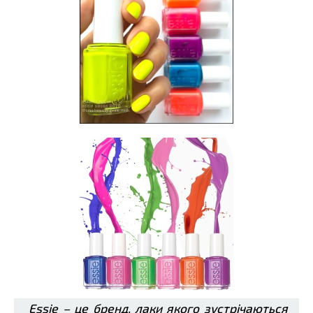
Еѕѕіе – це бренд, лаки якого зустрічаються