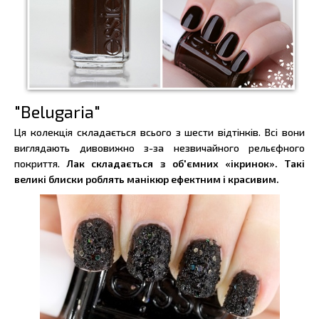
"Belugaria"
Ця колекція складається всього з шести відтінків. Всі вони
виглядають дивовижно з-за незвичайного рельєфного
покриття.
Лак складається з об'ємних «ікринок». Такі
великі блиски роблять манікюр ефектним і красивим.