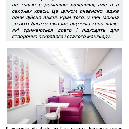
не тільки в домашніх колекціях, але й в
салонах краси. Це цілком очевидно, адже
вони дійсно якісні. Крім того, у них можна
знайти багато цікавих відтінків гель-лаків,
які тримаються довго і підходять для
створення яскравого і сталого манікюру.
В колекціях від Essie, як і на початку існування марки,