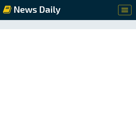
News Daily
Toggl
navig