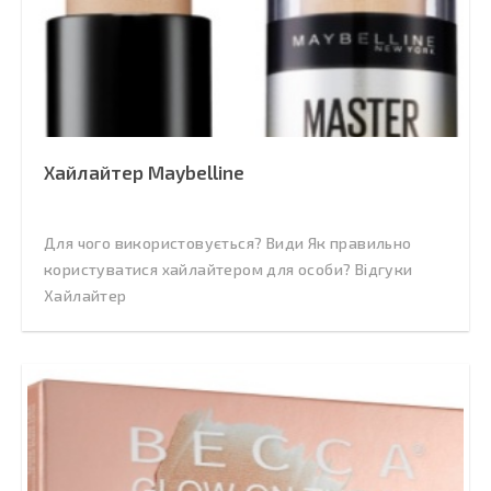
Хайлайтер Maybelline
Для чого використовується? Види Як правильно
користуватися хайлайтером для особи? Відгуки
Хайлайтер