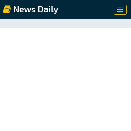
News Daily
Toggl
navig