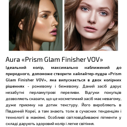
Aura «Prism Glam Finisher VOV»
Ідеальний колір, максимально наближений до
природного, допоможе створити хайлайтер-пудра «Prism
Glam Finisher VOV», яка випускається в двох колірних
рішеннях
- рожевому і бежевому. Даний засіб дарує
незабутні перламутрові переливи. Відгуки покупців
дозволяють сказати, що це косметичний засіб має невагому,
дуже приємну на дотик текстуру. Його виробляють в
Південній Кореї, а там знають толк в сучасних тенденціях і
технології в макіяжі. Особливі світловідбиваючі пігменти у
складі дарують здоровий колір і легке світіння.