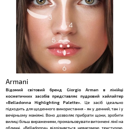
Armani
Відомий світовий бренд Giorgio Arman в лінійці
косметичних засобів представляє пудровий хайлайтер
«Belladonna Highlighting Palette».
Це засіб ідеально
підходить для щоденного використання - як у денний, так і у
вечірньому макіяжі. Воно дозволяє прибрати щоки, зробити
вилиці більш вираженими, промальовувати витончені лінії на
обличчі. «Belladonna» відрізняється невагомою текстурою,