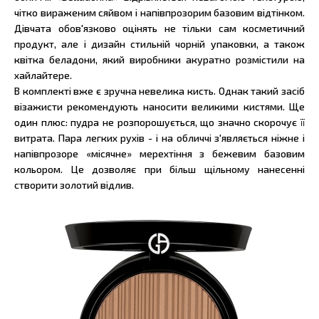
чітко вираженим сяйвом і напівпрозорим базовим відтінком.
Дівчата обов'язково оцінять не тільки сам косметичний
продукт, але і дизайн стильній чорній упаковки, а також
квітка беладони, який виробники акуратно розмістили на
хайлайтере.
В комплекті вже є зручна невелика кисть. Однак такий засіб
візажисти рекомендують наносити великими кистями. Ще
один плюс: пудра не розпорошується, що значно скорочує її
витрата. Пара легких рухів - і на обличчі з'являється ніжне і
напівпрозоре «місячне» мерехтіння з бежевим базовим
кольором. Це дозволяє при більш щільному нанесенні
створити золотий відлив.