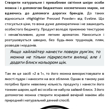
Створити натуральне і привабливе світіння шкіри особи
можна і з допомогою бюджетних косметичних марок, не
вдаючись до допомоги дорогих брендів.
До таких
відноситься «Highlighter Pressed Powder» від Eveline. Що
стосується ціни, то вона дуже демократична і не зашкодить
особистого бюджету. Продукт володіє приємною текстурою
і ненав'язливим, дуже легким ароматом. Наноситься і
розтушовується швидко, без будь-яких труднощів, плям,
розводів і кордонів.
Якщо хайлайтер нанести поверх рум'ян, то
можна не тільки підкреслити вилиці, але і
додати блиск кольором щік.
Так як це засіб «2 в 1», то його можна використовувати в
якості пудри і наносити на все обличчя. Однак в такому разі
потрібно брати невелику кількість продукту і нанести його
тонким шаром, щоб всі особа не набула зайвий блиск. З його
допомогою можна створити яскравий вечірній макіяж або
природний і натуральний денний спосіб.