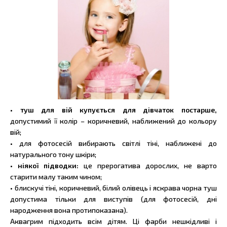
• туш для вій купується для дівчаток постарше,
допустимий її колір – коричневий, наближений до кольору
вій;
• для фотосесій вибирають світлі тіні, наближені до
натурального тону шкіри;
• ніякої підводки:
це прерогатива дорослих, не варто
старити малу таким чином;
• блискучі тіні, коричневий, білий олівець і яскрава чорна туш
допустима тільки для виступів (для фотосесій, дні
народження вона протипоказана).
Аквагрим підходить всім дітям. Ці фарби нешкідливі і