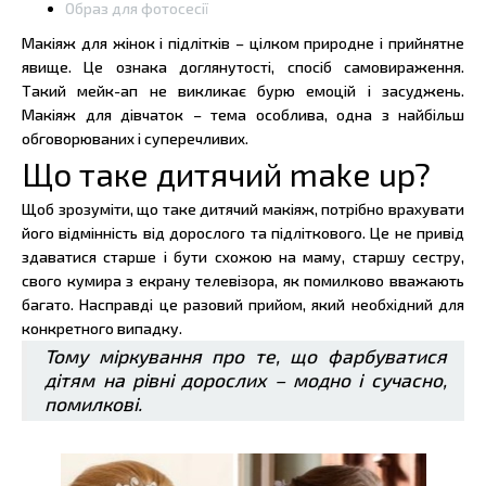
Образ для фотосесії
Макіяж для жінок і підлітків – цілком природне і прийнятне
явище. Це ознака доглянутості, спосіб самовираження.
Такий мейк-ап не викликає бурю емоцій і засуджень.
Макіяж для дівчаток – тема особлива, одна з найбільш
обговорюваних і суперечливих.
Що таке дитячий make up?
Щоб зрозуміти, що таке дитячий макіяж, потрібно врахувати
його відмінність від дорослого та підліткового. Це не привід
здаватися старше і бути схожою на маму, старшу сестру,
свого кумира з екрану телевізора, як помилково вважають
багато. Насправді це разовий прийом, який необхідний для
конкретного випадку.
Тому міркування про те, що фарбуватися
дітям на рівні дорослих – модно і сучасно,
помилкові.