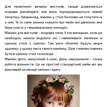
Для тематичної вечірки, виступів, танців дозволяється
яскраве різнобарв'я, але воно підпорядковується певній
тематиці. Наприклад, макіяж у стилі Хелловін не сплутати ні
з чим. Те ж саме можна сказати про мейк-апі дівчинки, яка
бере участь у танцювальному конкурсі.
Макіяж для виступів – яскрава тема. У тих випадках, коли це
необхідно, можна виділити очі і намалювати малюнок в
одному стилі з одягом. Так риси обличчя будуть видні
здалеку: у цьому мета такого макіяжу. Одяг і макіяж повинні
бути в одному стилі та кольорі.
Макіяж фото, випускний 4 клас, День народження – тонка
робота візажиста. Це не простий стандартний мейк-ап: він
важливий не менше зачіски і одягу.