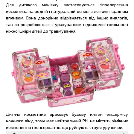
Для дитячого макіяжу застосовується гіпоалергенна
косметика на водній і натуральній основі з легким і щадним
впливом. Вона докорінно відрізняється від інших аналогів,
так як розробляється з урахуванням підвищеної схильності
ніжної шкіри дітей до травмування.
Дитяча косметика враховує будову клітин епідермісу
кожного віку, тому має нейтральний PH, не містить хімічних
компонентів і консервантів, що руйнують структуру шкіри.