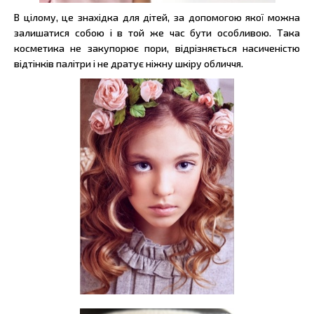
В цілому, це знахідка для дітей, за допомогою якої можна
залишатися собою і в той же час бути особливою. Така
косметика не закупорює пори, відрізняється насиченістю
відтінків палітри і не дратує ніжну шкіру обличчя.