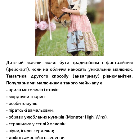
Дитячий макіяж може бути традиційним і фантазійним
(фейс-арт), коли на обличчя наносять унікальний малюнок.
Тематика другого способу (аквагриму) різноманітна.
Популярними малюнками такого мейк-апу є:
• крила метеликів і птахів;
• мордочки тварин;
• особи клоунів;
• піратські замальовки;
• образи улюблених кумирів (Monster High, Winx);
• страшилки у стилі Хелловін;
• зірки, іскри, сердечка;
• дрібні самостійні візерунки.