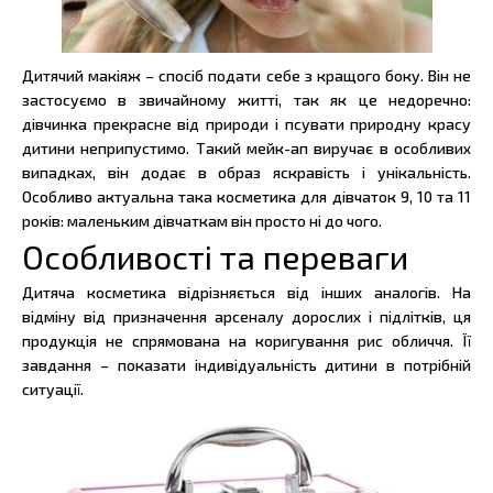
Дитячий макіяж – спосіб подати себе з кращого боку. Він не
застосуємо в звичайному житті, так як це недоречно:
дівчинка прекрасне від природи і псувати природну красу
дитини неприпустимо. Такий мейк-ап виручає в особливих
випадках, він додає в образ яскравість і унікальність.
Особливо актуальна така косметика для дівчаток 9, 10 та 11
років: маленьким дівчаткам він просто ні до чого.
Особливості та переваги
Дитяча косметика відрізняється від інших аналогів. На
відміну від призначення арсеналу дорослих і підлітків, ця
продукція не спрямована на коригування рис обличчя. Її
завдання – показати індивідуальність дитини в потрібній
ситуації.