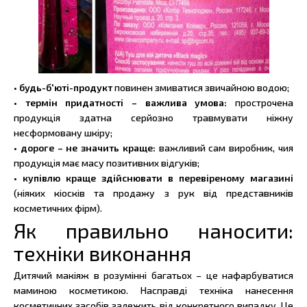
•
будь-б'юті-продукт
повинен змиватися звичайною водою;
•
термін придатності – важлива умова:
прострочена
продукція здатна серйозно травмувати ніжну
несформовану шкіру;
• дороге – не значить краще:
важливий сам виробник, чия
продукція має масу позитивних відгуків;
• купівлю краще здійснювати в перевіреному магазині
(ніяких кіосків та продажу з рук від представників
косметичних фірм).
Як правильно наносити:
техніки виконання
Дитячий макіяж в розумінні багатьох – це нафарбуватися
маминою косметикою. Насправді техніка нанесення
косметичних засобів залежить від конкретного випадку. Це