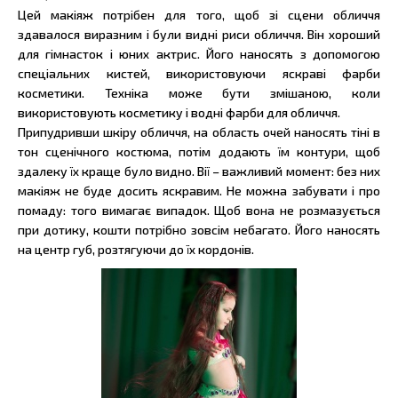
Цей макіяж потрібен для того, щоб зі сцени обличчя
здавалося виразним і були видні риси обличчя. Він хороший
для гімнасток і юних актрис. Його наносять з допомогою
спеціальних кистей, використовуючи яскраві фарби
косметики. Техніка може бути змішаною, коли
використовують косметику і водні фарби для обличчя.
Припудривши шкіру обличчя, на область очей наносять тіні в
тон сценічного костюма, потім додають їм контури, щоб
здалеку їх краще було видно. Вії – важливий момент: без них
макіяж не буде досить яскравим. Не можна забувати і про
помаду: того вимагає випадок. Щоб вона не розмазується
при дотику, кошти потрібно зовсім небагато. Його наносять
на центр губ, розтягуючи до їх кордонів.