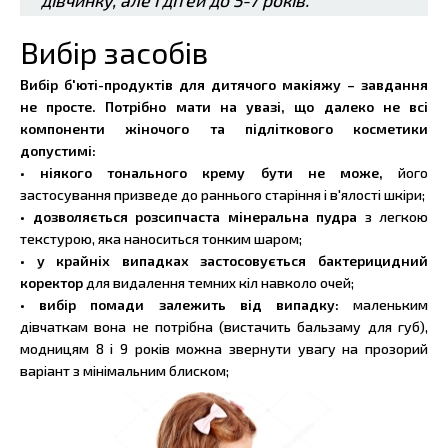
дівчинку, але і дітей до 5-7 років.
Вибір засобів
Вибір б'юті-продуктів для дитячого макіяжу – завдання
не просте. Потрібно мати на увазі, що далеко не всі
компоненти жіночого та підліткового косметики
допустимі:
•
ніякого тонального крему бути не може,
його
застосування призведе до раннього старіння і в'ялості шкіри;
• дозволяється розсипчаста мінеральна пудра
з легкою
текстурою, яка наноситься тонким шаром;
• у крайніх випадках застосовується бактерицидний
коректор
для видалення темних кіл навколо очей;
• вибір помади залежить від випадку:
маленьким
дівчаткам вона не потрібна (вистачить бальзаму для губ),
модницям 8 і 9 років можна звернути увагу на прозорий
варіант з мінімальним блиском;