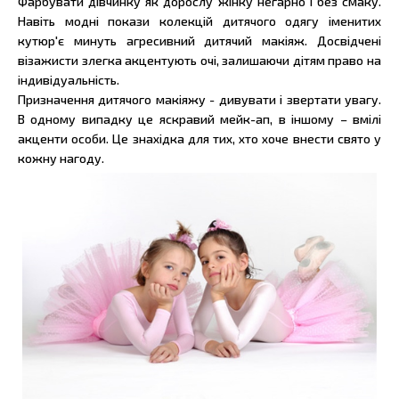
Фарбувати дівчинку як дорослу жінку негарно і без смаку.
Навіть модні покази колекцій дитячого одягу іменитих
кутюр'є минуть агресивний дитячий макіяж. Досвідчені
візажисти злегка акцентують очі, залишаючи дітям право на
індивідуальність.
Призначення дитячого макіяжу - дивувати і звертати увагу.
В одному випадку це яскравий мейк-ап, в іншому – вмілі
акценти особи. Це знахідка для тих, хто хоче внести свято у
кожну нагоду.