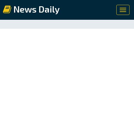
News Daily
Toggl
navig