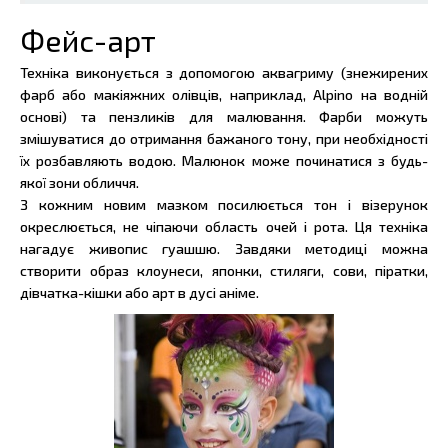
Фейс-арт
Техніка виконується з допомогою аквагриму (знежирених
фарб або макіяжних олівців, наприклад, Alpino на водній
основі) та пензликів для малювання. Фарби можуть
змішуватися до отримання бажаного тону, при необхідності
їх розбавляють водою. Малюнок може починатися з будь-
якої зони обличчя.
З кожним новим мазком посилюється тон і візерунок
окреслюється, не чіпаючи область очей і рота. Ця техніка
нагадує живопис гуашшю. Завдяки методиці можна
створити образ клоунеси, японки, стиляги, сови, піратки,
дівчатка-кішки або арт в дусі аніме.