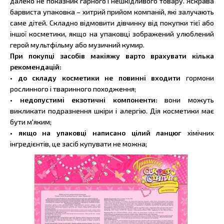
далеко не показник гарного і нешкідливого товару. Яскрава
барвиста упаковка – хитрий прийом компаній, які залучають
саме дітей. Складно відмовити дівчинку від покупки тієї або
іншої косметики, якщо на упаковці зображений улюблений
герой мультфільму або музичний кумир.
При покупці засобів макіяжу варто врахувати кілька
рекомендацій:
• до складу косметики не повинні входити
гормони
рослинного і тваринного походження;
• недопустимі екзотичні компоненти:
вони можуть
викликати подразнення шкіри і алергію. Дія косметики має
бути м'яким;
• якщо на упаковці написано цілий ланцюг
хімічних
інгредієнтів, це засіб купувати не можна;