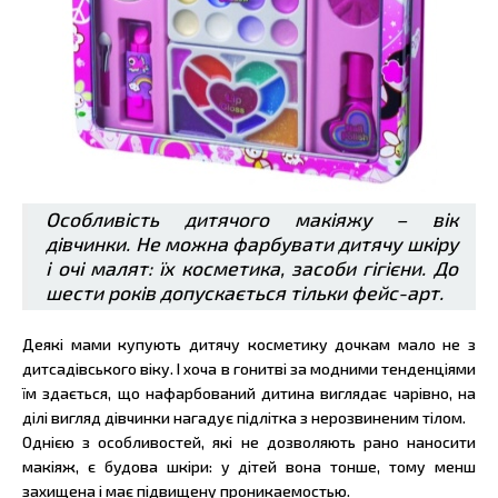
Особливість дитячого макіяжу – вік
дівчинки. Не можна фарбувати дитячу шкіру
і очі малят: їх косметика, засоби гігієни. До
шести років допускається тільки фейс-арт.
Деякі мами купують дитячу косметику дочкам мало не з
дитсадівського віку. І хоча в гонитві за модними тенденціями
їм здається, що нафарбований дитина виглядає чарівно, на
ділі вигляд дівчинки нагадує підлітка з нерозвиненим тілом.
Однією з особливостей, які не дозволяють рано наносити
макіяж, є будова шкіри: у дітей вона тонше, тому менш
захищена і має підвищену проникаемостью.