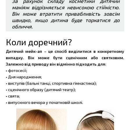
За рахунок складу косметики дитячий
макіяж відрізняється невисокою стійкістю.
Він може втратити привабливість зовсім
швидко, якщо дитина буде торкатися до
обличчя.
Коли доречний?
Дитячий мейк-ап – це спосіб виділитися в конкретному
випадку. Він може бути сценічним або святковим.
Залежно від приводу він відмінно підходить для:
• фотосесії;
• Дня народження;
• виступів (бальні танці, спортивна гімнастика);
• сценічного образу (дитячий театр);
• свята;
• випускного вечора у початковій школі.