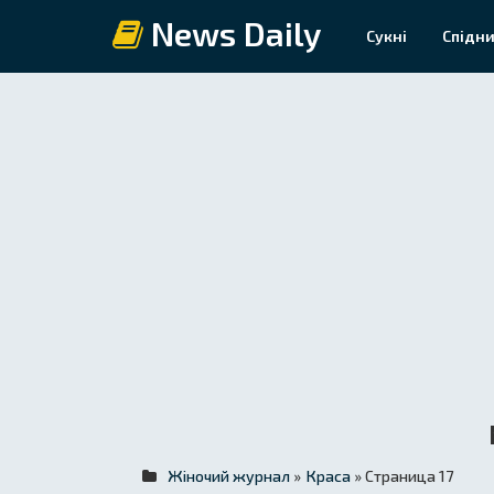
News Daily
Сукні
Спідни
Жіночий журнал
»
Краса
» Страница 17