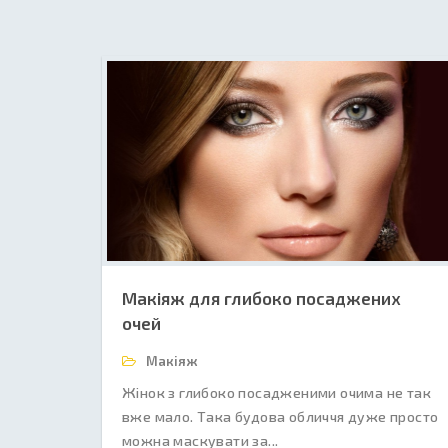
Макіяж для глибоко посаджених
очей
Макіяж
Жінок з глибоко посадженими очима не так
вже мало. Така будова обличчя дуже просто
можна маскувати за...