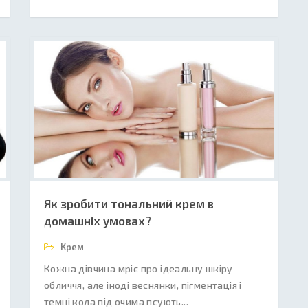
Як зробити тональний крем в
домашніх умовах?
Крем
Кожна дівчина мріє про ідеальну шкіру
обличчя, але іноді веснянки, пігментація і
темні кола під очима псують...