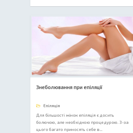
Знеболювання при епіляції
Епіляція
Для більшості жінок епіляція є досить
болючою, але необхідною процедурою. З-за
цього багато приносять себе в...