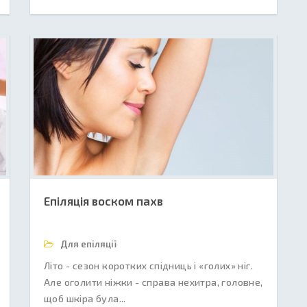
Епіляція воском пахв
Для епіляції
Літо - сезон коротких спідниць і «голих» ніг.
Але оголити ніжки - справа нехитра, головне,
щоб шкіра була...