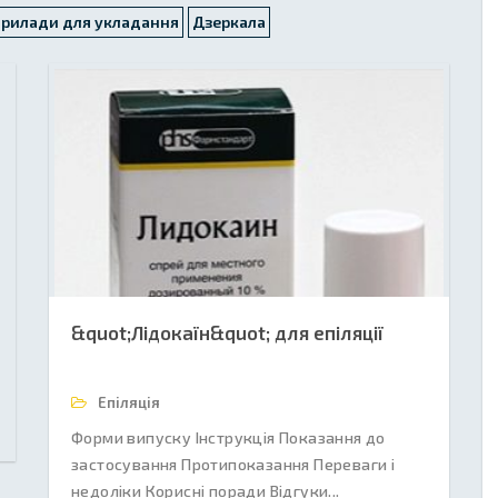
Прилади для укладання
Дзеркала
&quot;Лідокаїн&quot; для епіляції
Епіляція
Форми випуску Інструкція Показання до
застосування Протипоказання Переваги і
недоліки Корисні поради Відгуки...