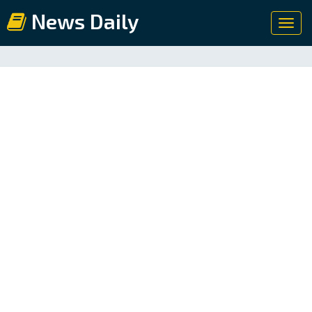
News Daily
Toggl
navig