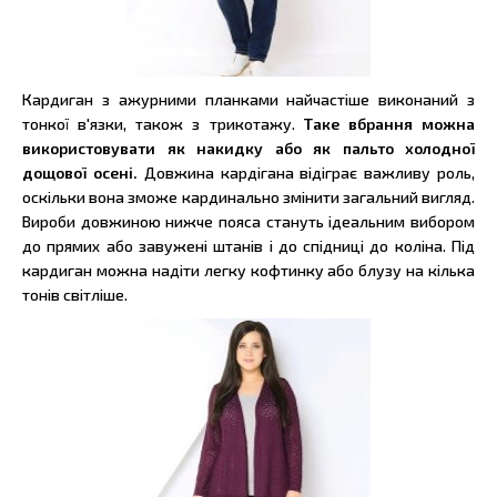
Кардиган з ажурними планками найчастіше виконаний з
тонкої в'язки, також з трикотажу.
Таке вбрання можна
використовувати як накидку або як пальто холодної
дощової осені.
Довжина кардігана відіграє важливу роль,
оскільки вона зможе кардинально змінити загальний вигляд.
Вироби довжиною нижче пояса стануть ідеальним вибором
до прямих або завужені штанів і до спідниці до коліна. Під
кардиган можна надіти легку кофтинку або блузу на кілька
тонів світліше.