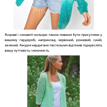
Яскраві і соковиті кольори також повинні бути присутніми у
вашому гардеробі, наприклад, червоний, рожевий, синій,
зелений. Ажурні кардигани пастельних відтінків підкреслять
вашу чуттєвість і жіночність.