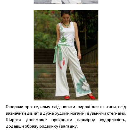
Говорячи про те, кому слід носити широкі лляні штани, слід
зазначити дівчат з дуже худими ногами і вузькими стегнами.
Широта допоможе приховати надмірну худорлявість,
додавши образу родзинку і загадку.