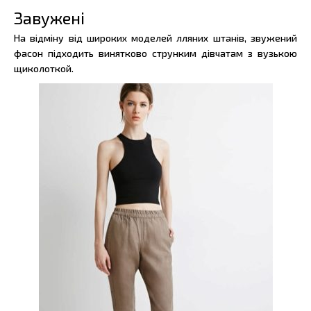
Завужені
На відміну від широких моделей лляних штанів, звужений
фасон підходить винятково струнким дівчатам з вузькою
щиколоткой.