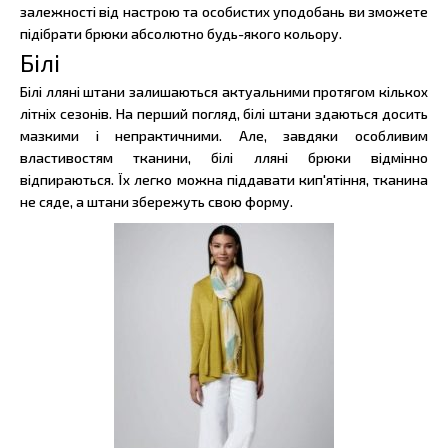
залежності від настрою та особистих уподобань ви зможете
підібрати брюки абсолютно будь-якого кольору.
Білі
Білі лляні штани залишаються актуальними протягом кількох
літніх сезонів. На перший погляд, білі штани здаються досить
мазкими і непрактичними. Але, завдяки особливим
властивостям тканини, білі лляні брюки відмінно
відпираються. Їх легко можна піддавати кип'ятіння, тканина
не сяде, а штани збережуть свою форму.