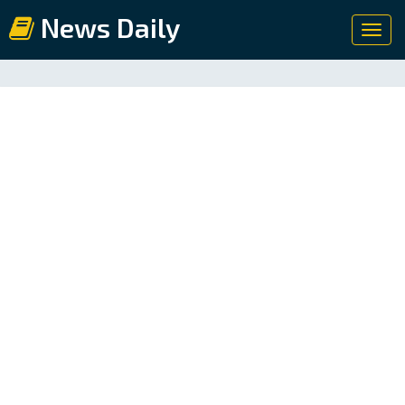
News Daily
Toggl
navig