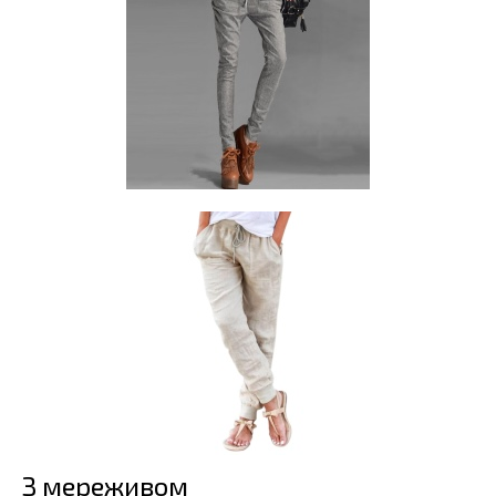
З мереживом