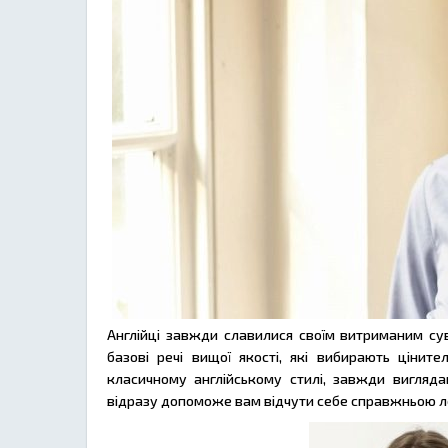
Англійці завжди славилися своїм витриманим сув
базові речі вищої якості, які вибирають ціните
класичному англійському стилі, завжди виглядаю
відразу допоможе вам відчути себе справжньою л