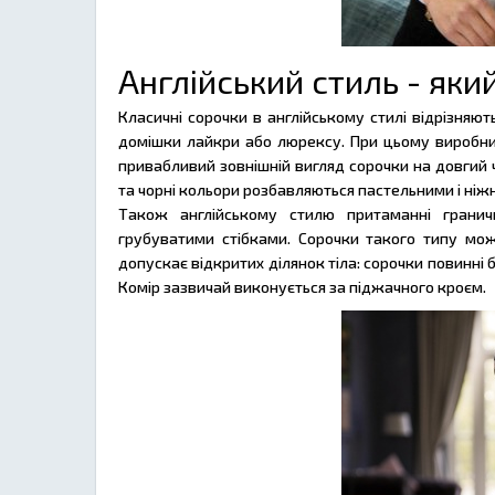
Англійський стиль - який
Класичні сорочки в англійському стилі відрізняю
домішки лайкри або люрексу. При цьому виробник
привабливий зовнішній вигляд сорочки на довгий ча
та чорні кольори розбавляються пастельними і ніж
Також англійському стилю притаманні гранич
грубуватими стібками. Сорочки такого типу мо
допускає відкритих ділянок тіла: сорочки повинні 
Комір зазвичай виконується за піджачного кроєм.