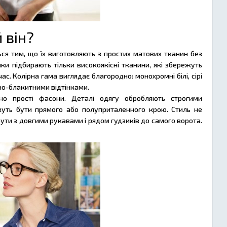
 він?
ться тим, що їх виготовляють з простих матових тканин без
и підбирають тільки високоякісні тканини, які збережуть
с. Колірна гама виглядає благородно: монохромні білі, сірі
но-блакитними відтінками.
но прості фасони. Деталі одягу обробляють строгими
жуть бути прямого або полуприталенного крою. Стиль не
бути з довгими рукавами і рядом гудзиків до самого ворота.