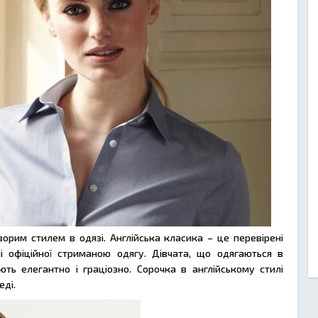
орим стилем в одязі. Англійська класика – це перевірені
лі офіційної стриманою одягу. Дівчата, що одягаються в
ть елегантно і граціозно. Сорочка в англійському стилі
еді.