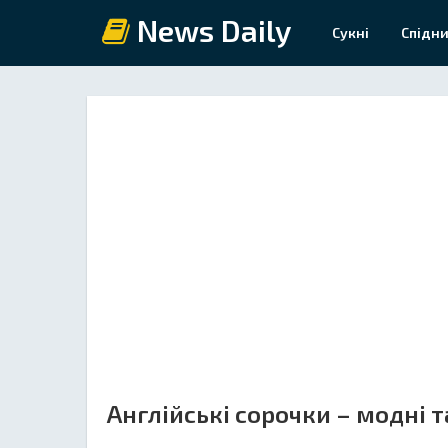
News Daily
Сукні
Спідни
Англійські сорочки – модні т