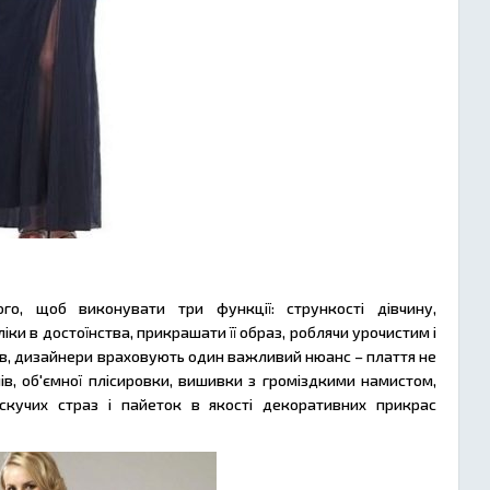
ого, щоб виконувати три функції: стрункості дівчину,
ки в достоїнства, прикрашати її образ, роблячи урочистим і
ів, дизайнери враховують один важливий нюанс – плаття не
ів, об'ємної плісировки, вишивки з громіздкими намистом,
скучих страз і пайеток в якості декоративних прикрас