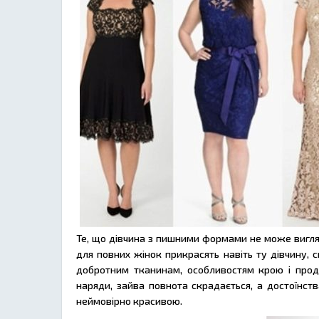
Те, що дівчина з пишними формами не може вигляда
для повних жінок прикрасять навіть ту дівчину, 
добротним тканинам, особливостям крою і прод
наряди, зайва повнота скрадається, а достоїнств
неймовірно красивою.