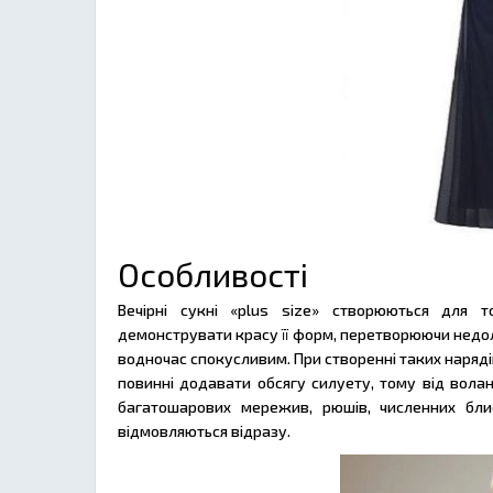
Особливості
Вечірні сукні «plus size» створюються для т
демонструвати красу її форм, перетворюючи недолі
водночас спокусливим. При створенні таких наряд
повинні додавати обсягу силуету, тому від волан
багатошарових мережив, рюшів, численних бли
відмовляються відразу.