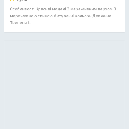
Особливості Красиві моделі З мереживним верхом З
мереживною спиною Актуальні кольори Довжина
Тканини і...