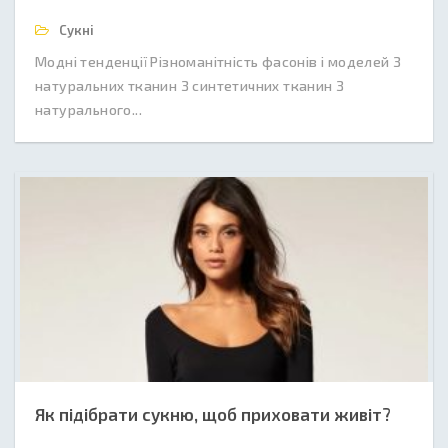
Сукні
Модні тенденції Різноманітність фасонів і моделей З
натуральних тканин З синтетичних тканин З
натурального...
Як підібрати сукню, щоб приховати живіт?