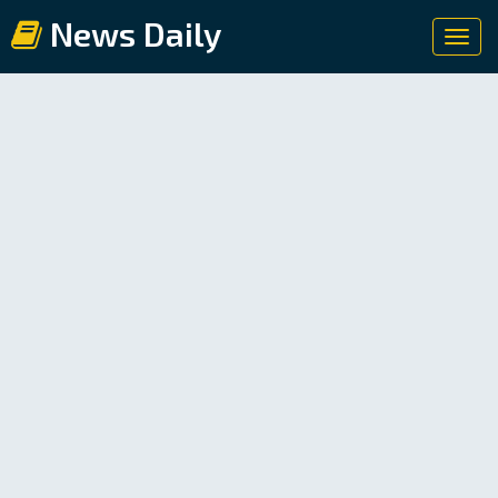
News Daily
Toggl
navig