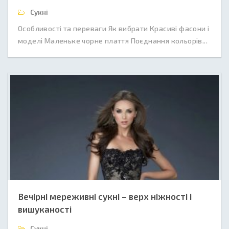
Сукні
Особливості та переваги Як вибрати Красиві фасони і
моделі Маленьке чорне плаття Поєднання кольорів...
Вечірні мереживні сукні – верх ніжності і
вишуканості
Сукні