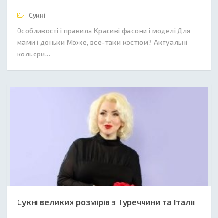
Сукні
Особливості і правила Красиві фасони і моделі Для
мами і доньки Може, все-таки костюм? Актуальні
кольори...
Сукні великих розмірів з Туреччини та Італії