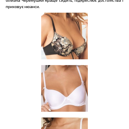
білизна Черемушки краще сидить, підкреслює достоїнства і
приховує нюанси.