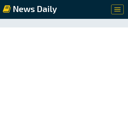
News Daily
Toggl
navig