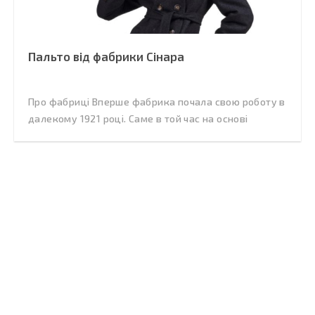
Пальто від фабрики Сінара
Про фабриці Вперше фабрика почала свою роботу в
далекому 1921 році. Саме в той час на основі