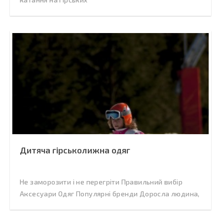
Дитяча гірськолижна одяг
Не заморозити і не перегріти Правильний вибір
Аксесуари Одяг Популярні бренди Доросла людина,