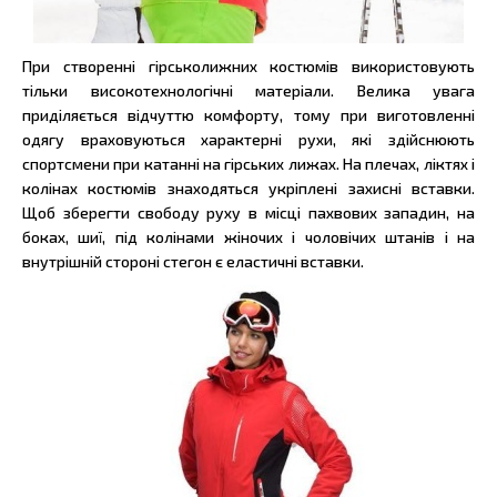
При створенні гірськолижних костюмів використовують
тільки високотехнологічні матеріали. Велика увага
приділяється відчуттю комфорту, тому при виготовленні
одягу враховуються характерні рухи, які здійснюють
спортсмени при катанні на гірських лижах. На плечах, ліктях і
колінах костюмів знаходяться укріплені захисні вставки.
Щоб зберегти свободу руху в місці пахвових западин, на
боках, шиї, під колінами жіночих і чоловічих штанів і на
внутрішній стороні стегон є еластичні вставки.