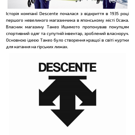
Історія компанії Descente почалася з відкриття в 1935 році
першого невеликого магазинчика в японському місті Осака.
Власник магазину Такео Ишимото пропонував покупцям
спортивний одяг та супутній інвентар, зроблений власноруч.
Основною ідеєю Такео було створення кращої в світі куртки
для катання на гірських лижах.