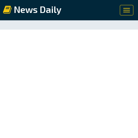
News Daily
Toggl
navig