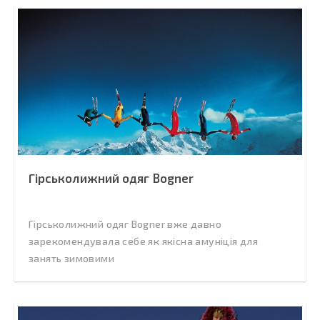
Гірськолижний одяг Bogner
Гірськолижний одяг Bogner вже давно
зарекомендувала себе як якісна амуніція для
занять зимовими